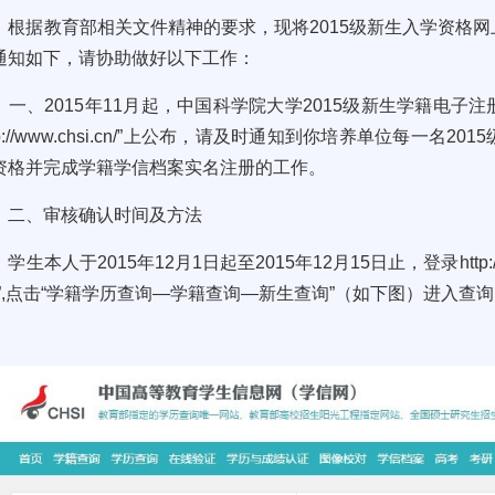
根据教育部相关文件精神的要求，现将
2015
级新生入学资格网
通知如下，请协助做好以下工作：
一、
2015
年
11
月起，中国科学院大学
2015
级新生学籍电子注
p://www.chsi.cn/
”上公布，请及时通知到你培养单位每一名
2015
资格并完成学籍学信档案实名注册的工作。
二、审核确认时间及方法
学生本人于
2015
年
12
月
1
日起至
2015
年
12
月
15
日止，登录
http
”
,
点击“学籍学历查询—学籍查询—
新生查询”（如下图）
进入查询