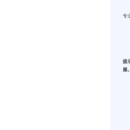
专
提
服