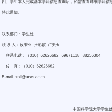
四、学生本人完成基本学籍信息查询后，如需查看详细学籍信
特此通知。
联系部门：学生处
联 系 人：段秉亚
张彭霞
卢美玉
联系电话：（
010
）
62626682
69671118
88256304
传
真：（
010
）
62626682
E-mail
:roll@ucas.ac.cn
中国科学院大学学生