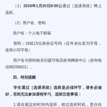
（
1
）
2016
年
1
月
20
日
9:00
起通过［选课系统］网上
选班。
（
2
）
用户名、密码
用户名：个人电子邮箱
密码：
18
或
15
位身份证号码（证件末位若为字母，
使用小写字母）
用户名与密码相关问题可电话咨询网络中心（咨询电
话
88256622
）。
四、特别提醒
学生通过［选课系统］选班是必须环节，请务必做
好，否则无法参加课程学习
。
选班注意事项：
1.
请在规定的时间内选班，错过选班时机，责任自