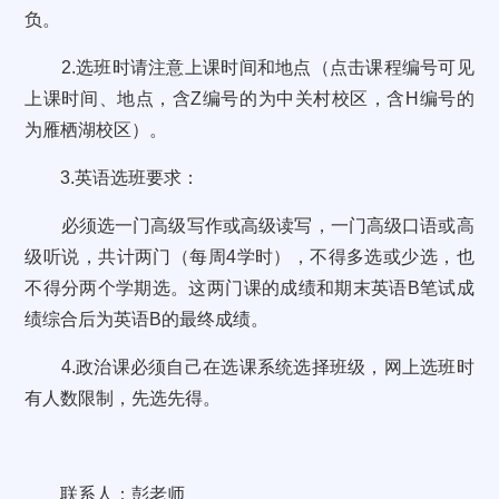
负。
2.
选班时请注意上课时间和地点（点击课程编号可见
上课时间、地点，含
Z
编号的为中关村校区，含
H
编号的
为雁栖湖校区）。
3.
英语选班要求：
必须选一门高级写作或高级读写，一门高级口语或高
级听说，共计两门（每周
4
学时），不得多选或少选，也
不得分两个学期选。这两门课的成绩和期末英语
B
笔试成
绩综合后为英语
B
的最终成绩。
4.
政治课必须自己在选课系统选择班级，网上选班时
有人数限制，先选先得。
联系人：彭老师