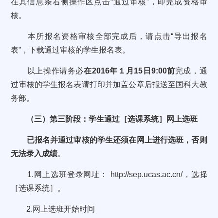
在其信息条右侧操作区点击
“
通过审核
”
，即完成资格审
核。
本所报名资格审核全部完成后，请点击
“
导出报名
表
”
，下载通过审核的学生报名表。
以上操作请务必
在
2016
年１月
15
日
9:00
前
完成，通
过审核的学生报名表请打印并加盖公章后报送至国科大教
务部。
（三）
第三阶段：学生通过［选课系统］网上选班
已报名并通过审核的学生还须在网上进行选班，否则
无法录入成绩
。
1.
网上选班登录网址：
http://sep.ucas.ac.cn/
，选择
［选课系统］。
2.
网上选班开始时间