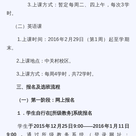
3.
上课方式：暂定每周二、四上午，每次
3
学
时。
（二）英语课
1.
上课时间：
2016
年
2
月
29
日（第
1
周）起
至学期
末。
2.
上课地点：中关村校区。
3.
上课方式：每周
4
学时，共
72
学时。
三、报名及选班流程
（一）第一阶段：网上报名
１．学生自行在
[
所级教务
]
系统报名
学生
于
2015
年
12
月
25
日
9:00
——
2016
年
1
月
11
日
9:00
，
通过所级教务系统（登录网址：