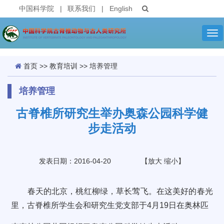
中国科学院
|
联系我们
|
English
Tog
nav
首页
>>
教育培训
>>
培养管理
培养管理
古脊椎所研究生举办奥森公园科学健
步走活动
发表日期：2016-04-20
【
放大
缩小
】
春天
的北京
，桃红柳绿
，草长莺飞
。在这美好
的春光
里，
古脊椎所学生会和研究生党支部于4月19日在奥林匹