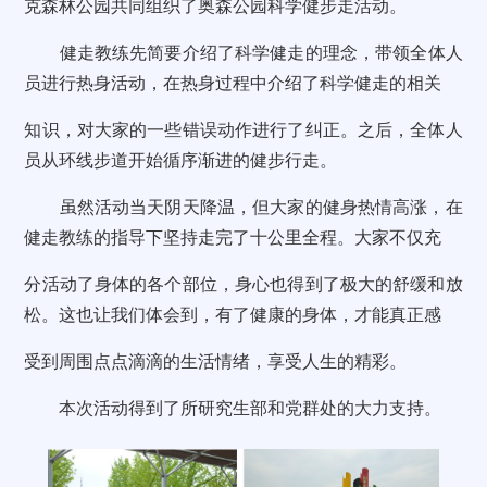
克森林公园共同组织了奥森公园科学健步走活动。
健走教练先简要介绍
了科学健走的
理念
，
带领全体人
员进行热身活动，在
热身
过程中介绍
了科学健走的相关
知识，
对大家
的一些错误动作进行了纠正
。之后，全体
人
员
从环线步道开始循序渐进的健步行走。
虽然活动当天阴天降温，但大家的健身热情高涨，在
健走教练的指导下
坚持走完了十公里全程。大家不仅充
分活动了身体的各个部位，身心也得到了极大的舒缓和放
松。这也让我们体会到，有了健康的身体，才能真正感
受到周围点点滴滴的生活情绪，享受人生的精彩。
本次活动得到了所研究生部和党群处的大力支持。