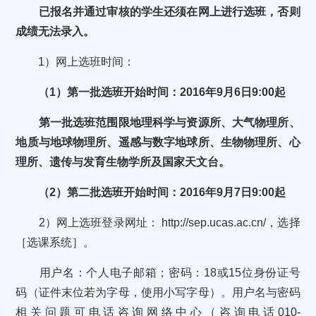
已报名并通过审核的学生还须在网上进行选班，否则
成绩无法录入。
1）
网上选班时间：
（
1
）第一批选班开始时间：
2016
年
9
月
6
日
9:00
起
第一批选班范围限地理科学与资源所、大气物理所、
地质与地球物理所、遥感与数字地球所、生物物理所、心
理所、遗传与发育生物学所及国家天文台。
（
2
）第二批选班开始时间：
2016
年
9
月
7
日
9:00
起
2
）网上选班登录网址：
http://sep.ucas.ac.cn/
，选择
［选课系统］。
用户名：个人电子邮箱；密码：
18
或
15
位身份证号
码（证件末位若为字母，使用小写字母）。用户名与密码
相关问题可电话咨询网络中心（咨询电话
010-