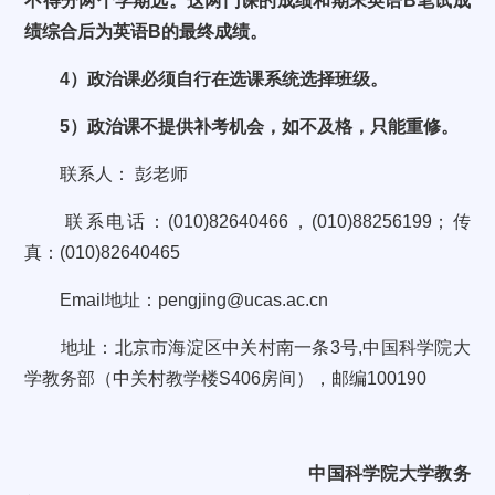
不得分两个学期选。这两门课的成绩和期末英语
B
笔试成
绩综合后为英语
B
的最终成绩。
4
）政治课必须自行在选课系统选择班级。
5
）政治课不提供补考机会，如不及格，只能重修。
联系人： 彭老师
联系电话：
(010)82640466
，
(010)88256199
；传
真：
(010)82640465
Email
地址：
pengjing@ucas.ac.cn
地址：北京市海淀区中关村南一条
3
号
,
中国科学院大
学教务部（中关村教学楼
S406
房间），邮编
100190
中国科学院大学教务