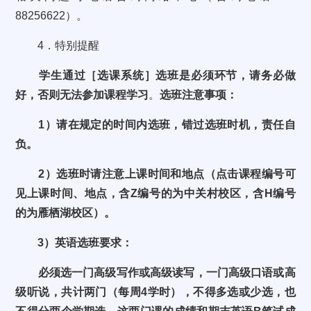
88256622
）。
4
．特别提醒
学生通过［选课系统］选班是必须环节，请务必做
好，否则无法参加课程学习
。
选班注意事项：
1
）请在规定的时间内选班，错过选班时机，责任自
负。
2
）选班时请注意上课时间和地点（点击课程编号可
见上课时间、地点，含
Z
编号的为中关村校区，含
H
编号
的为雁栖湖校区）。
3
）英语选班要求：
必须选一门高级写作或高级读写，一门高级口语或高
级听说，共计两门（每周
4
学时），不得多选或少选，也