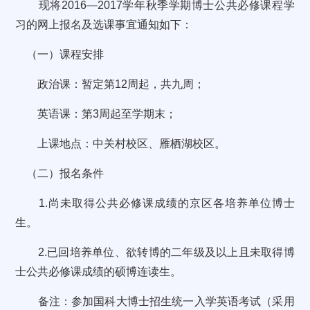
现将
2016
—
2017
学年秋季学期博士公共必修课程学
习的网上报名及选课事宜通知如下：
（一）
课程安排
政治课：暂定第
12
周起，共九周；
英语课：
第
3
周起
至学期末；
上课地点：中关村校区、雁栖湖校区。
（二）报名条件
1.
尚未取得公共必修课成绩的京区各培养单位博士
生。
2.
已回培养单位、欲转博的二年级及以上且未取得博
士公共必修课成绩的硕博连读生。
备注：参加国科大博士招生统一入学英语考试（采用