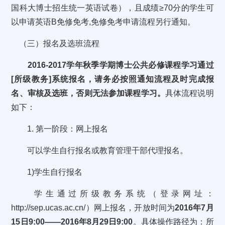
国科大博士招生统一英语试卷），且成绩≥
70
分的学生可
以申请英语
B
免修免考
,
免修免考申请流程另行通知。
（三）报名及选班流程
2016-2017
学年秋季学期博士公共必修课程学习通过
[
所级教务
]
系统报名，请务必按照通知流程及时完成报
名、审核及选班，否则无法参加课程学习。
具体流程说明
如下：
1.
第一阶段：网上报名
可以学生自行报名或教育管理干部代理报名。
1)
学生自行报名
学生通过所级教务系统（登录网址：
http://sep.ucas.ac.cn/
）网上报名，开放时间为
2016
年
7
月
15
日
9:00
——
2016
年
8
月
29
日
9:00
。具体操作路径为：所