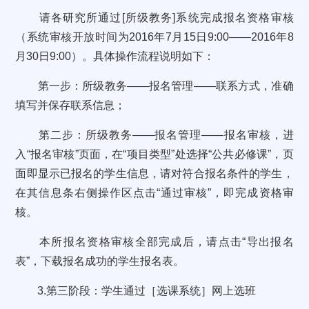
请各研究所通过
[
所级教务
]
系统完成报名资格审核
（系统审核开放时间为
2016
年
7
月
15
日
9:00
——
2016
年
8
月
30
日
9:00
）。具体操作流程说明如下：
第一步：所级教务——报名管理——联系方式，准确
填写并保存联系信息；
第二步：所级教务——报名管理——报名审核，进
入“报名审核”页面，在“项目类型”处选择“公共必修课”，页
面即显示已报名的学生信息，请对符合报名条件的学生，
在其信息条右侧操作区点击“通过审核”，即完成资格审
核。
本所报名资格审核全部完成后，请点击“导出报名
表”，下载报名成功的学生报名表。
3.
第三阶段：学生通过［选课系统］网上选班