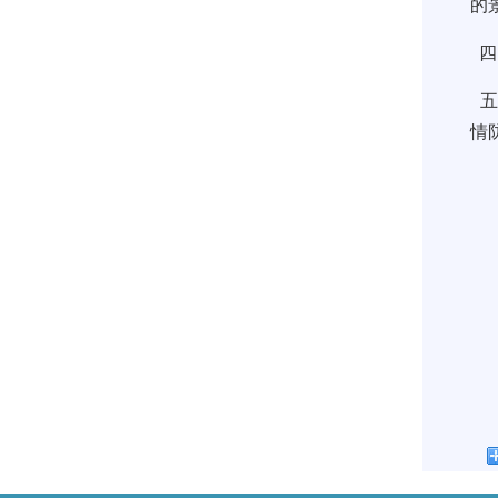
的
四
五
情
请
预