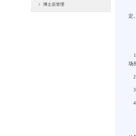
博士后管理
按
定
为
一
1
场
2
3
4
二
三