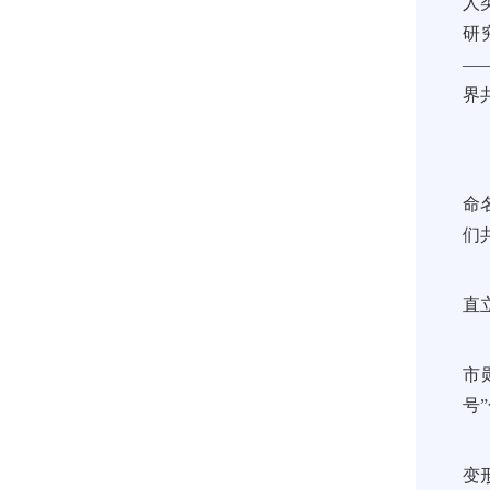
人
研
—
界
命
们
直
市
号
变