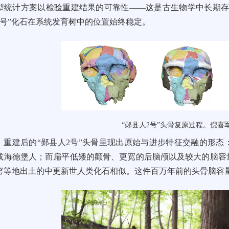
型统计方案以检验重建结果的可靠性——这是古生物学中长期存
2号”化石在系统发育树中的位置始终稳定。
“郧县人2号”头骨复原过程。倪喜
重建后的“郧县人2号”头骨呈现出原始与进步特征交融的形
或海德堡人；而扁平低矮的颧骨、更宽的后脑颅以及较大的脑容
窑等地出土的中更新世人类化石相似。这件百万年前的头骨脑容量竟