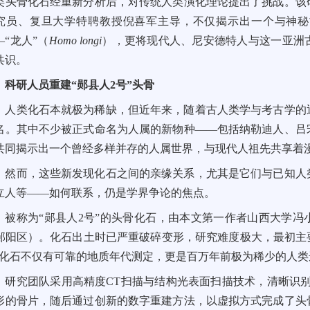
类头骨化石经重新分析后，对传统人类演化理论提出了挑战。该
究员、复旦大学特聘教授倪喜军主导，不仅揭示出一个与神秘
—“龙人”（
Homo longi
），更将现代人、尼安德特人与这一亚洲
共识。
科研人员重建“郧县人2号”头骨
人类化石本就极为稀缺，但近年来，随着古人类学与考古学的
名。其中不少被正式命名为人属的新物种——包括纳勒迪人、吕
共同揭示出一个曾经多样并存的人属世界，与现代人祖先共享着
然而，这些新发现化石之间的亲缘关系，尤其是它们与已知人
立人等——如何联系，仍是学界争论的焦点。
被称为“郧县人2号”的头骨化石，由本文第一作者山西大学冯小
郧阳区）。化石出土时已严重破碎变形，研究难度极大，最初主
”化石不仅有可靠的地质年代测定，更是百万年前极为稀少的人
研究团队采用高精度CT扫描与结构光表面扫描技术，清晰识别
形的骨片，随后通过创新的数字重建方法，以虚拟方式完成了头