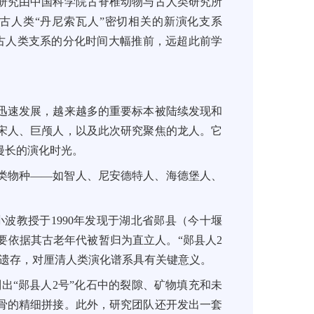
研究由中国科学院古脊椎动物与古人类研究所
古人类“丹尼索瓦人”密切相关的新演化支系
古人类支系的分化时间大幅推前，远超此前学
迅速发展，越来越多的重要标本被陆续发现和
宋人、巨颅人，以及此次研究聚焦的龙人。它
漫长的演化时光。
类物种——如智人、尼安德特人、海德堡人、
波教授于1990年发现于湖北省郧县（今十堰
要依据其古老年代被暂归为直立人。“郧县人2
类遗存，对厘清人类演化谱系具有关键意义。
出“郧县人2号”化石中的裂隙、矿物填充和未
骨的精细拼接。此外，研究团队还开发出一套