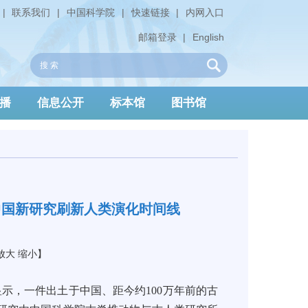
|
联系我们
|
中国科学院
|
快速链接
|
内网入口
邮箱登录
|
English
播
信息公开
标本馆
图书馆
中国新研究刷新人类演化时间线
放大
缩小
】
显示，一件出土于中国、距今约100万年前的古