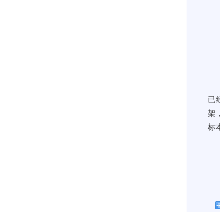
已
架
标