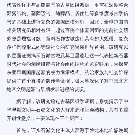
代表性样本与高覆盖率的古基因组数据，更需在深度整合
聚落结构、墓葬形制、随葬品、居住址等多维度考古学信
息的基础上进行复杂的数据建模分析。因此，全球范围内
相关研究仍相对有限，超过百例个体基因组的史前社会研
究更是屈指可数，而对石峁古城这种具有超大规模、复杂
多样殉葬形式的等级社会的研究尚属世界首例。该研究以
多层面证据揭示石峁古城及其卫星遗址这一代表性新石器
时代社会的亲缘纽带与社会组织结构的紧密联系，为探究
东亚早期国家起源的权力继承模式、统治家族与社会阶序
提供了首个直接的遗传学证据，极大地深化了对中国北方
地区文明起源与早期发展进程的认识。
据了解，该研究通过古基因组学证据，系统揭示了中
华早期文明—石峁文化的人群来源和社会结构，具有多重
开创性意义，主要体现在三个层面：
首先，证实石峁文化主体人群源于陕北本地仰韶晚期