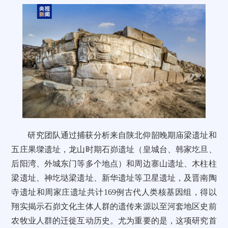
研究团队通过捕获分析来自陕北仰韶晚期庙梁遗址和
五庄果墚遗址，龙山时期石峁遗址（皇城台、韩家圪旦、
后阳湾、外城东门等多个地点）和周边寨山遗址、木柱柱
梁遗址、神圪垯梁遗址、新华遗址等卫星遗址，及晋南陶
寺遗址和周家庄遗址共计169例古代人类核基因组，得以
翔实揭示石峁文化主体人群的遗传来源以至河套地区史前
农牧业人群的迁徙互动历史。尤为重要的是，这项研究首