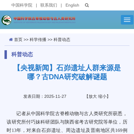
中国科学院
|
联系我们
|
English
Tog
nav
首页
>>
科学传播
>>
科普动态
科普动态
【央视新闻】石峁遗址人群来源是
哪？古DNA研究破解谜题
发表日期：2025-11-27
【
放大
缩小
】
记者从中国科学院古脊椎动物与古人类研究所获悉，
该研究所付巧妹科研团队与陕西省考古研究院等单位，历
时13年，对来自石峁遗址、周边遗址及晋南地区共169例