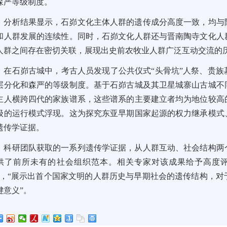
森严等级制度。
分析结果显示，石峁文化主体人群的遗传成分高度一致，均与
和人群发展的连续性。同时，石峁文化人群还与晋南陶寺文化人
人群之间存在密切关联，展现出史前农牧业人群广泛互动交流的
在石峁古城中，考古人员发现了公共仪式“头骨坑”人祭、贵
层分化和森严的等级制度。基于石峁古城及其卫星城寨山古城不
主人横跨四代的家族谱系，这些谱系的主要建立者均为地位较高
级的运行模式浮现。这为探究东亚早期国家起源的权力继承模式
遗传学证据。
科研团队获取的一系列遗传学证据，从人群互动、社会结构两
供了前所未有的社会组织范本。相关专家对该成果给予高度评
”，“展示出首个国家文明的人群历史与早期社会的遗传结构，
键意义”。