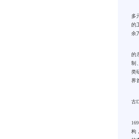
多
的
余
的
制
类
界
古
1
构