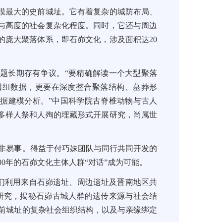
模最大的史前城址。它有着复杂的城防布局、
与高度的社会复杂化程度。同时，它还与周边
的庞大聚落体系，即石峁文化，涉及面积达20
题长期存有争议。“要精确解读一个大型聚落
因组数据，更要在深度整合聚落结构、墓葬形
据建模分析。”中国科学院古脊椎动物与古人
多样人祭和人殉的埋藏形式开展研究，尚属世
绝非易事。得益于付巧妹团队与同行共同开发的
00年的石峁文化主体人群“对话”成为可能。
他们利用来自石峁遗址、周边遗址及晋南地区共
组研究，揭秘石峁古城人群的遗传来源与社会结
史前城址的复杂社会组织结构，以及与亲缘绑定