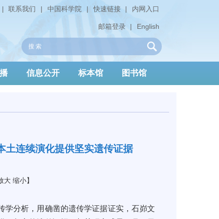
|
联系我们
|
中国科学院
|
快速链接
|
内网入口
邮箱登录
|
English
播
信息公开
标本馆
图书馆
明本土连续演化提供坚实遗传证据
放大
缩小
】
传学分析，用确凿的遗传学证据证实，石峁文