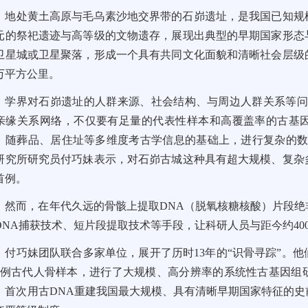
地处黄土高原与毛乌素沙地交界带的石峁遗址，是我国已知规
元的祭祀遗迹与高等级的文物遗存，展现出典型的早期国家形态
卫星城或卫星聚落，形成一个具有共同文化面貌和清晰社会层级
万平方公里。
学界对石峁遗址的人群来源、社会结构、与周边人群关系等问
亲缘关系网络，不仅要有足量的代表性样本和高覆盖率的古基
、随葬品、居住址等多维度考古学信息的基础上，进行复杂的数
研究所研究员付巧妹表示，对石峁古城这种具有超大规模、复杂
首例。
然而，在年代久远的骨骸上提取DNA（脱氧核糖核酸）片段
DNA捕获技术、短片段提取技术等手段，让科研人员与距今约40
付巧妹团队联合多家单位，展开了历时13年的“识骨寻踪”。
69例古代人骨样本，进行了大规模、高分辨率的系统性古基因
，首次用古DNA重建我国最大规模、具有清晰早期国家特征的