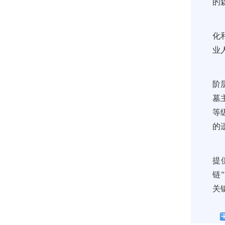
的
化
业
阶
墓
等
的
提
链
关