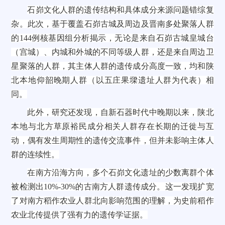
石峁文化人群的遗传结构和具体成分来源问题错综复
杂。此次，基于覆盖石峁古城及周边及晋南多处聚落人群
的144例核基因组分析揭示，无论是来自石峁古城皇城台
（宫城）、内城和外城的不同等级人群，还是来自周边卫
星聚落的人群，其主体人群的遗传成分高度一致，均和陕
北本地仰韶晚期人群（以五庄果墚遗址人群为代表）相
同。
此外，研究还发现，自新石器时代中晚期以来，陕北
本地与北方草原裕民成分相关人群存在长期的迁徙与互
动，偶有发生周期性的遗传交流事件，但并未影响主体人
群的连续性。
在南方沿海方向，多个石峁文化遗址的少数离群个体
被检测出10%-30%的古南方人群遗传成分。这一发现扩宽
了对南方稻作农业人群北向影响范围的理解，为史前稻作
农业北传提供了强有力的遗传学证据。