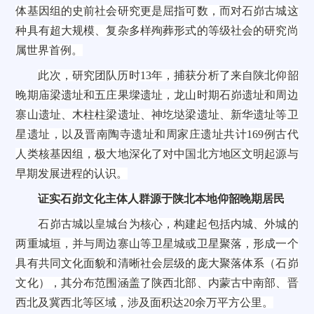
体基因组的史前社会研究更是屈指可数，而对石峁古城这
种具有超大规模、复杂多样殉葬形式的等级社会的研究尚
属世界首例。
此次，研究团队历时13年，捕获分析了来自陕北仰韶
晚期庙梁遗址和五庄果墚遗址，龙山时期石峁遗址和周边
寨山遗址、木柱柱梁遗址、神圪垯梁遗址、新华遗址等卫
星遗址，以及晋南陶寺遗址和周家庄遗址共计169例古代
人类核基因组，极大地深化了对中国北方地区文明起源与
早期发展进程的认识。
证实石峁文化主体人群源于陕北本地仰韶晚期居民
石峁古城以皇城台为核心，构建起包括内城、外城的
两重城垣，并与周边寨山等卫星城或卫星聚落，形成一个
具有共同文化面貌和清晰社会层级的庞大聚落体系（石峁
文化），其分布范围涵盖了陕西北部、内蒙古中南部、晋
西北及冀西北等区域，涉及面积达20余万平方公里。