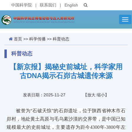
中国科学院
|
联系我们
|
English
Tog
nav
首页
>>
科学传播
>>
科普动态
科普动态
【新京报】揭秘史前城址，科学家用
古DNA揭示石峁古城遗传来源
发表日期：2025-11-27
【
放大
缩小
】
被誉为“石破天惊”的石峁遗址，位于陕西省神木市石
峁村，地处黄土高原与毛乌素沙漠的交界带，是中国已知
规模最大的史前城址，主要遗存为距今4300年-3800年左