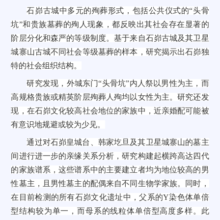
石峁古城中多元的殉葬形式，包括公共仪式的“头骨
坑”和贵族墓葬的殉人现象，都反映出其社会存在显著的
阶层分化和森严的等级制度。基于来自石峁古城及其卫星
城寨山古城不同社会等级墓葬的样本，研究揭示出石峁独
特的社会组织结构。
研究发现，外城东门“头骨坑”内人祭以男性为主，而
高规格贵族或精英阶层殉葬人殉均以女性为主。研究还发
现，在石峁文化较高社会地位的家族中，近亲婚配可能被
有意识地规避或较为少见。
通过对石峁皇城台、韩家圪旦及其卫星城寨山的墓主
间进行进一步的亲缘关系分析，研究构建起横跨高达四代
的家族谱系，这些谱系中的主要建立者均为地位较高的男
性墓主，且男性墓主的配偶来自不同生物学家族。同时，
在目前检测的所有石峁文化遗址中，父系的Y染色体单倍
型结构较为单一，而母系的线粒体单倍型高度多样。此