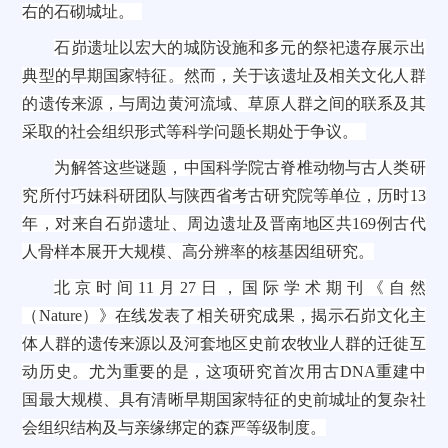
右的石砌城址。
石峁遗址以宏大的城防设施和多元的祭祀遗存展示出
典型的早期国家特征。然而，关于该遗址及相关文化人群
的遗传来源，与周边黄河流域、草原人群之间的联系及其
采取的社会组织形式等科学问题长期处于争议。
为解答这些谜题，中国科学院古脊椎动物与古人类研
究所付巧妹科研团队与陕西省考古研究院等单位，历时13
年，对来自石峁遗址、周边遗址及晋南地区共169例古代
人骨样本展开大规模、高分辨率的核基因组研究。
北京时间11月27日，国际学术期刊《自然
（Nature）》在线发表了相关研究成果，揭示石峁文化主
体人群的遗传来源以及河套地区史前农牧业人群的迁徙互
动历史。尤为重要的是，这项研究首次用古DNA重建中
国最大规模、具有清晰早期国家特征的史前城址的复杂社
会组织结构及与亲缘绑定的森严等级制度。