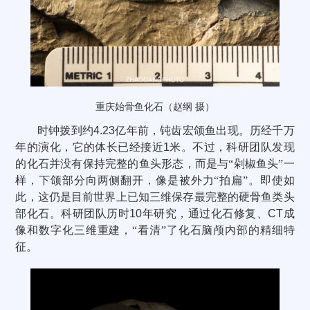
重庆始骨鱼化石（赵纲 摄）
时钟拨到约
4.23
亿年前，钝齿宏颌鱼出现。历经千万
年的演化，它的体长已经接近
1
米。不过，科研团队发现
的化石并没有保持完整的鱼头形态，而是与“剁椒鱼头”一
样，下颌部分向两侧翻开，像是被外力“拍扁”。即使如
此，这仍是目前世界上已知三维保存最完整的硬骨鱼类头
部化石。科研团队历时
10
年研究，通过化石修复、
CT
成
像和数字化三维重建，“看清”了化石脑颅内部的精细特
征。