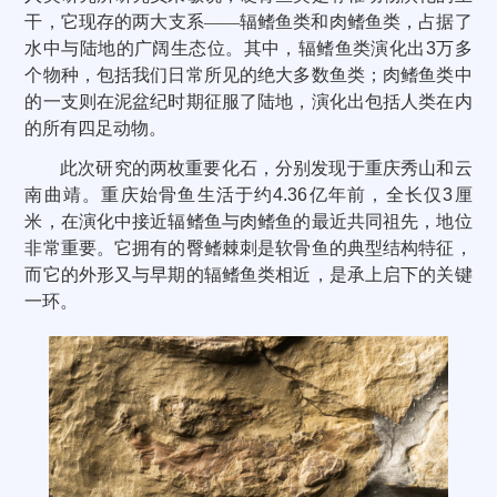
干，它现存的两大支系——辐鳍鱼类和肉鳍鱼类，占据了
水中与陆地的广阔生态位。其中，辐鳍鱼类演化出
3
万多
个物种，包括我们日常所见的绝大多数鱼类；肉鳍鱼类中
的一支则在泥盆纪时期征服了陆地，演化出包括人类在内
的所有四足动物。
此次研究的两枚重要化石，分别发现于重庆秀山和云
南曲靖。重庆始骨鱼生活于约
4.36
亿年前，全长仅
3
厘
米，在演化中接近辐鳍鱼与肉鳍鱼的最近共同祖先，地位
非常重要。它拥有的臀鳍棘刺是软骨鱼的典型结构特征，
而它的外形又与早期的辐鳍鱼类相近，是承上启下的关键
一环。