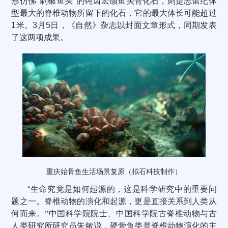
形仿佛“剁椒鱼头”的钝齿宏颌鱼头骨化石，则是志留纪体
型最大的脊椎动物所留下的化石，它的最大体长可能超过
1
米。
3
月
5
日，《自然》杂志以封面文章形式，同期发表
了这两项成果。
重庆始骨鱼生活场景复原（拟石科技制作）
“
生命究竟是如何起源的，这是科学研究中的重要问
题之一。脊椎动物的演化和起源，更是直接关系到人类从
何而来。”中国科学院院士、中国科学院古脊椎动物与古
人类研究所研究员朱敏说，硬骨鱼类是脊椎动物演化的主