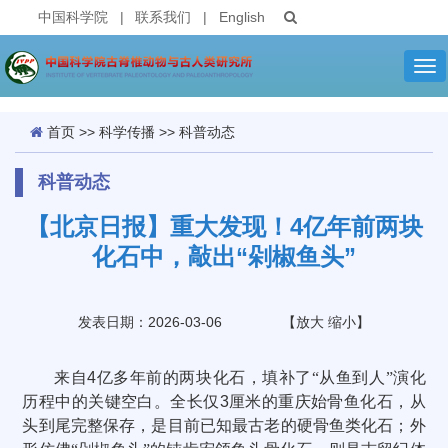
中国科学院
|
联系我们
|
English
Tog
nav
首页
>>
科学传播
>>
科普动态
科普动态
【北京日报】重大发现！4亿年前两块
化石中，敲出“剁椒鱼头”
发表日期：2026-03-06
【
放大
缩小
】
来自
4
亿多年前的两块化石，填补了“从鱼到人”演化
历程中的关键空白。全长仅
3
厘米的重庆始骨鱼化石，从
头到尾完整保存，是目前已知最古老的硬骨鱼类化石；外