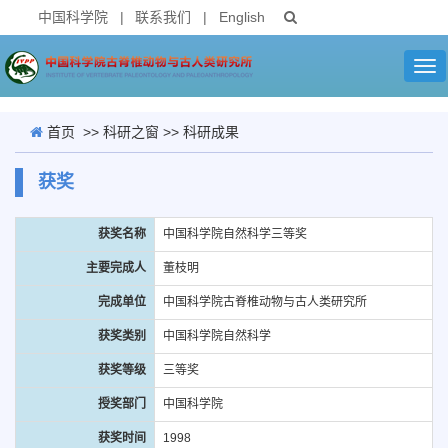
中国科学院
|
联系我们
|
English
Tog
nav
首页
>>
科研之窗
>>
科研成果
获奖
获奖名称
中国科学院自然科学三等奖
主要完成人
董枝明
完成单位
中国科学院古脊椎动物与古人类研究所
获奖类别
中国科学院自然科学
获奖等级
三等奖
授奖部门
中国科学院
获奖时间
1998