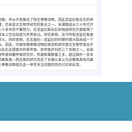
时期，并从中发展出了陆生脊椎动物，因此泥盆纪鱼化石的研
键，历来是古生物学研究的焦点之一。本课题组从六十年代开
三十多年的不懈努力，在泥盆纪鱼化石和地层研究方面取得了
基本上空白跃居为世界前沿。研究表明，迄今所知泥盆纪鱼类
单元，同时表明，在志留纪—泥盆纪的时期中国大陆自成一个
色。因此，中国早期脊椎动物的发现和研究使古生物学家出乎
与化石无颌类中的骨甲类、异甲类并列的三个亚纲之一。出现
胴甲类和瓣甲类研究中，所建新属数量之多，超过国外一百多
总鳍鱼类—杨氏鱼的研究否定了长期以来认为总鳍类具有内鼻
生脊椎动物祖先这一举世关注问题的热烈讨论和反思。