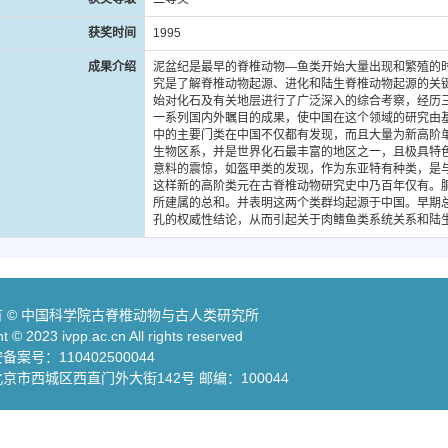
获奖时间
1995
成果介绍
泥盆纪是最早的脊椎动物—鱼类开始大量出现和繁殖的
究是了解脊椎动物起源、进化和陆生脊椎动物起源的关
始对化石及有关地层进行了广泛深入的综合考察，经历
一系列国内外瞩目的成果，使中国在这个领域的研究由
中的主要门类在中国不仅都有发现，而且大量为新高阶
生物区系，并是世界化石最丰富的地区之一，且极具特
意料的震惊，如盔甲类的发现，作为东亚特有种类，是
这样新的高阶类元在古脊椎动物研究史中乃百年仅有。
所建属的总和。并表明这两个类群均起源于中国。早期
孔的权威性结论，从而引起关于肉鳍鱼类系统关系和陆
 © 中国科学院古脊椎动物与古人类研究所
t © 2023 ivpp.ac.cn All rights reserved
案号：110402500044
京市西城区西直门外大街142号 邮编：100044