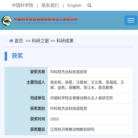
中国科学院
|
联系我们
|
English
Tog
nav
首页
>>
科研之窗
>>
科研成果
获奖
获奖名称
中科院杰出科技成就奖
主要完成人
周忠和，徐星，汪筱林，王元青，张福成，王
原，金帆，胡耀明，张江永，高克勤等
完成单位
中国科学院古脊椎动物与古人类研究所
获奖类别
中科院杰出科技成就奖
获奖时间
2003
获奖题目
辽西热河脊椎动物群的研究