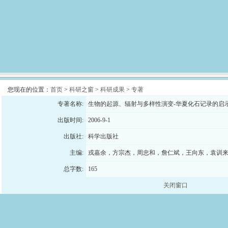
您现在的位置：
首页
>
科研之窗
>
科研成果
>
专著
专著名称:
生物的起源、辐射与多样性演变-华夏化石记录的启
出版时间:
2006-9-1
出版社:
科学出版社
主编:
戎嘉余，方宗杰，周忠和，詹仁斌，王向东，袁训
总字数:
165
关闭窗口