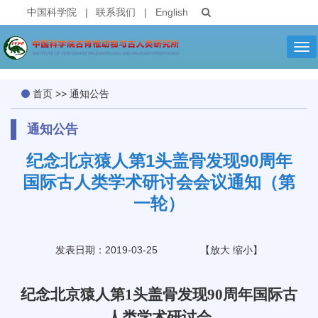
中国科学院
|
联系我们
|
English
Tog
nav
首页
>>
通知公告
通知公告
纪念北京猿人第1头盖骨发现90周年
国际古人类学术研讨会会议通知（第
一轮）
发表日期：2019-03-25
【
放大
缩小
】
纪念北京猿人第
1
头盖骨发现
90
周年国际古
人类学术研讨会