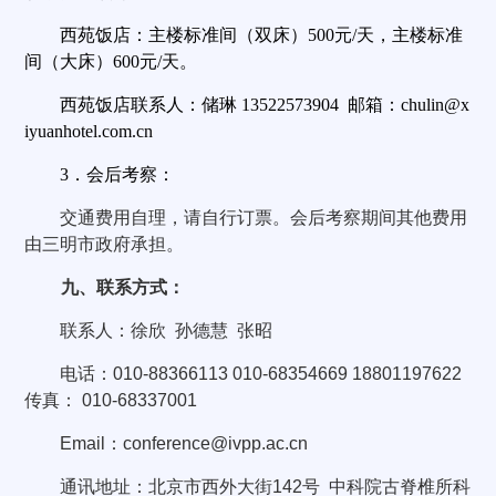
西苑饭店：主楼标准间（双床）
500
元
/
天，主楼标准
间（大床）
600
元
/
天。
西苑饭店联系人：储琳
13522573904
邮箱：
chulin@x
iyuanhotel.com.cn
3
．会后考察：
交通费用自理，请自行订票。
会后
考察期间其他费用
由三明市政府承担。
九、联系方式：
联系人：徐欣
孙德慧
张昭
电话：
010-88366113 010-68354669
18801197622
传真：
010-68337001
Email
：
conference@ivpp.ac.cn
通讯地址：北京市
西外大街
142
号
中科院古脊椎所科