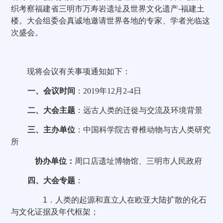
织考察福建省三明市万寿岩遗址及世界文化遗产
-
福建土
楼。
大会组委会真诚地邀请
世界各地的专家、学者光临这
次盛会。
现将会议有关事项通知如下：
一、会议时间
：
2019
年
12
月
2-4
日
二、大会主题
：远古人类的迁徙与交流及环境背景
三、主办单位
：中国科学院古脊椎动物与古人类研究
所
协办单位：
周口店遗址博物馆、三明市人民政府
四、大会专题
：
1
．人类的起源和直立人在欧亚大陆扩散的化石
与文化证据及年代框架；