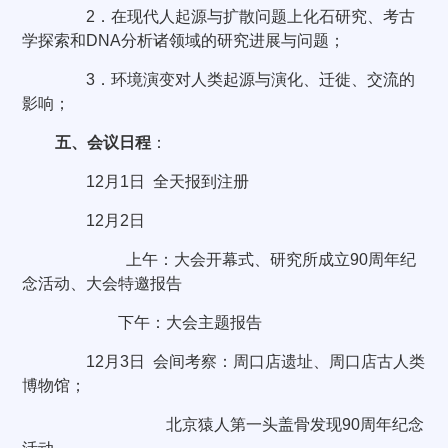
2
．在现代人起源与扩散问题上化石研究、考古
学探索和
DNA
分析诸领域的研究进展与问题；
3
．环境演变对人类起源与演化、迁徙、交流的
影响；
五、
会议日程
：
12
月
1
日
全天报到注册
12
月
2
日
上午：大会开幕式、研究所成立
90
周年纪
念活动、大会特邀报告
下午：大会主题报告
12
月
3
日
会间考察：周口店遗址、周口店古人类
博物馆；
北京猿人第一头盖骨发现
90
周年纪念