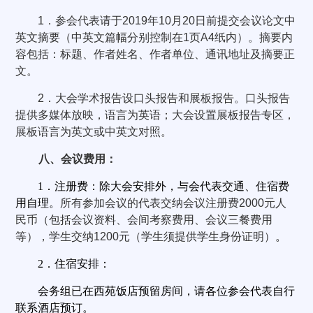
1
．参会代表请于
2019
年
10
月
20
日前提交会议论文中
英文摘要（中英文篇幅分别控制在
1
页
A4
纸内）。摘要内
容包括：标题、作者姓名、作者单位、通讯地址及摘要正
文。
2
．大会学术报告设口头报告和展板报告。口头报告
提供多媒体放映，语言为英语；大会设置展板报告专区，
展板语言为英文或中英文对照。
八、会议费用：
1
．注册费：除大会安排外，
与会代表交通、住宿费
用自理。
所有参加会议的代表交纳会议注册费
2000
元人
民币（包括会议资料、会间考察费用、会议三餐费用
等），学生交纳
1200
元（学生须提供学生身份证明）
。
2
．住宿安排：
会务组已在西苑饭店预留房间，请各位参会代表自行
联系酒店预订。