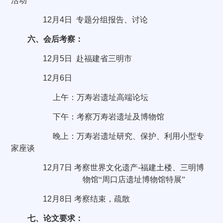
活动
12
月
4
日
专题分组报告、讨论
六、会后考察：
12
月
5
日
赴福建省三明市
12
月
6
日
上午：万寿岩遗址高端论坛
下午：考察万寿岩遗址及博物馆
晚上：万寿岩遗址研究、保护、利用小型专
家座谈
12
月
7
日
考察世界文化遗产
-
福建土楼、三明博
物馆“
周口店遗址博物馆特展
”
12
月
8
日
考察结束，疏散
七、论文要求：