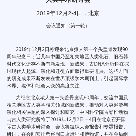
2019
年
12
月
2-4
日，北京
会议通知（第一轮）
2019
年
12
月
2
日将迎来北京猿人第一个头盖骨发现
90
周年纪念日；近几年中国乃至相关地区人类化石、旧石器
时代文化遗存不断有新发现、新成果，古
DNA
分析也在探
讨现代人起源、演化和迁徙方面取得重要进展。这些方面
的研究成果不断发表在世界顶级学术期刊上，引起国际学
术界、媒体和社会大众的高度关注。
为纪念北京猿人第一头盖骨发现
90
周年，交流中国及
相关地区古人类学相关领域的新成果，推动对人类起源与
演化相关课题的深入探讨和研究，中国科学院古脊椎动物
与古人类研究所将于
2019
年
12
月
2
日－
4
日在北京召开国
际古人类学术研讨会。会议将组织大会报告和专题报告、
研讨，在会间安排考察周口店遗址和博物馆，并在会后组