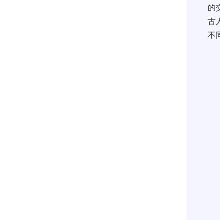
的
古
不