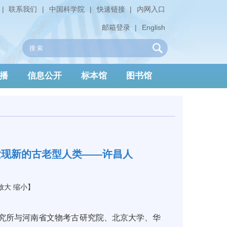
|
联系我们
|
中国科学院
|
快速链接
|
内网入口
邮箱登录
|
English
播
信息公开
标本馆
图书馆
发现新的古老型人类——许昌人
放大
缩小
】
究所与河南省文物考古研究院、北
京大
学、华