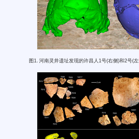
图
1.
河南灵井遗址发现的许昌人
1
号
(
右侧
)
和
2
号
(
左