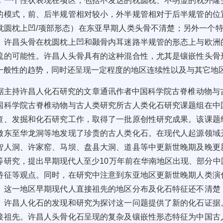
：
一个性状表现在项区
，
包括不发达的枕圆枕、不明显的枕外隆
的模式，前、后半规管相对较小
，
外半规管相对于后半规管的位
枕圆枕上凹
/
项部形态）在东亚早期人类头骨不清楚
；
另外一个
。
许昌头骨在枕圆枕上凹和颞骨内耳迷路半规管的形态上与欧洲
流的可能性。许昌人头骨具有的这种混合性，尤其是镶嵌性头骨
一般性的趋势，同时还呈现一定程度的地区连续性以及与其它地
主持许昌人化石研究的文章通讯作者中国科学院古脊椎动物与
国科学院古脊椎动物与古人类研究所古人类化石研究课题组在中
查、发掘和化石研究工作，取得了一批原创性研究成果。该课题
徽东至华龙洞等地发现了珍贵的古人类化石。在现代人起源领域
智人洞、许家窑、马坝、盘县大洞、道县等中更新世晚期及晚更
等研究，提出早期现代人至少
10
万年前在华南地区出现、部分中
特征等观点。同时，在研究中注意到东亚地区更新世晚期人类演
。这一地区早期现代人直接祖先的地区分布及化石特征还不清楚
，许昌人化石的发现和研究为探讨这一问题提供了新的化石证据
接祖先。许昌人头骨化石呈现的复杂及镶嵌性形态特征为中国古