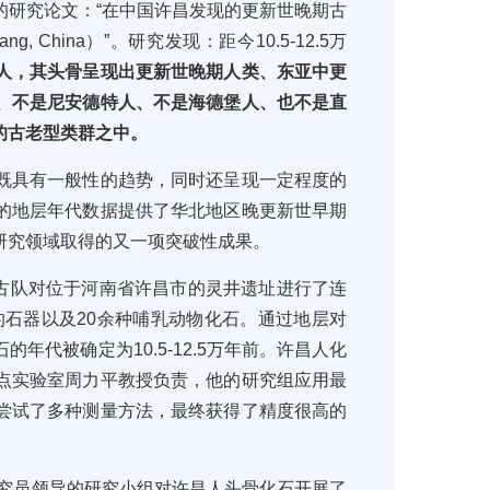
的
研究论文
：
“在中国许昌发现的更新世晚期古
chang, China）
”。研究发现：距今
10.5-12.5
万
人，其头骨呈现出
更新世晚期人类、东亚中更
、不是尼安德特人、不是海德堡人、也不是直
的古老型类群之中。
既具有一般性的趋势，同时还呈现一定程度的
的地层年代数据提供了华北地区晚更新世早期
研究领域取得的又一项突破性成果。
古队对位于河南省许昌市的灵井遗址进行了连
的石
器
以及
20
余种哺乳动物化石。通过地层对
石的年代被确定为
10.5-12.5
万年前。许昌人化
点实验室周力平教授负责，他的研究组应用最
尝试了多种测量方法，最终获得了精度很高的
究员领导的研究小组对许昌人头骨化石开展了