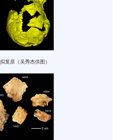
拟复原（吴秀杰供图）