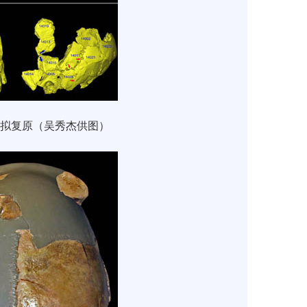
拟复原（吴秀杰供图）