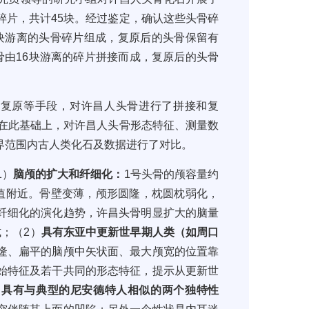
碎片
，
共计
45
块。经过鉴定，确认这些头骨碎
块游离的头骨碎片组成，
复原后的头骨保留有
骨由
16
块游离的碎片拼接而成
，
复原后的头骨
拟复原等手段，对许昌人头骨进行了拼接和复
在此基础上，对许昌人头骨形态特征、测量数
界范围内古人类化石及数据进行了对比。
1）
脑颅的扩大和纤细化：
1
号头骨的颅容量约
值附近。骨壁变薄，颅形圆隆，枕圆枕弱化，
纤细化的演化趋势，许昌头骨明显扩大的脑量
；（2）
具有东亚中更新世早期人类（如周口
隆、扁平的脑颅中矢状面、最大颅宽的位置靠
始特征及若干共同的形态特征，
提示从更新世
）
具有与典型的尼安德特人相似的两个独特性