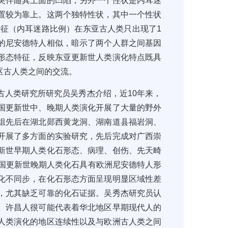
突伴随其上面的凹陷；另外一个性状是内耳迷
置较为靠上。这两个独特性状
，
其中一个性状
特征（
内耳迷路比例
）
在东亚古人类只出现了
1
的尼安德特人相似
，
暗示了两个人群之间基因
形态特征
，
反映东亚更新世人类演化特点既具
区古人类之间的交流。
古人类研究所研究员吴秀杰介绍，
近
10
年来，
国更新世中、晚期人类演化开展了大量的野外
组先后在
湖北郧西黄龙洞、湖南道县福岩洞、
开展了多方面的实验研究，先后完成对广西崇
新世早期人类化石形态、病理、创伤、先天畸
国更新世晚期人类化石具有欧洲尼安德特人形
化不同步，在化石形态方面呈现明显区域性差
，尤其缺乏可靠的化石证据。吴秀杰研究员认
。许昌人很可能代表着华北地区早期现代人的
人类演化的地区连续性以及与欧洲古人类之间