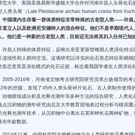
师范大学、美国圣路易斯华盛顿大学合作对河南许昌人头骨化石
型人类头骨（
Late Pleistocene archaic human crania from Xu
，
中国境内生存着一群体质特征非常特殊的古老型人类——许昌
世直立人以及欧洲尼安德特人的混合特征。他们不是早期现代人
人。他们是一种新的古老型人类，目前还无法将其归入任何已知
许昌人特殊的体质特征，反映出东亚更新世晚期人类演化特点
区连续性和人群间交流。这项研究以详实的化石形态特征和精细
类形态变异及演化模式的化石证据，标志着我国学者在人类演化
2005-2016
年，
河南省文物考古研究院研究员李占扬领导的
考
12
年的挖掘，发现了
45
件人类头骨碎片化石、古人类制作使用
、动物群组成分析及
光释光测年等多种方法的综合研究，人类化
地点沉积物的测年研究由北京大学教育部地表过程分析与模拟重
的光释光测年技术，从沉积物中分离出石英和钾长石两种矿物，
释光年龄数据。
2014
年以来，中国科学院古脊椎动物与古人类研究所
吴秀杰研