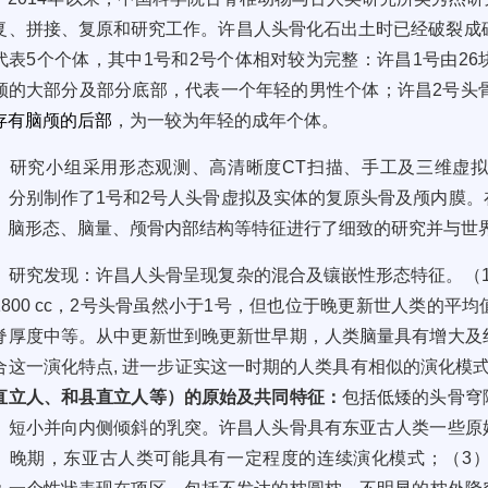
复、拼接、复原和研究工作。
许昌人头骨化石出土时已经破裂成
代表
5
个个体，其中
1
号和
2
号个体相对较为完整：
许昌
1
号由
26
颅的大部分及部分底部
，
代表一个年轻的男性个体；
许昌
2
号头
存有脑颅的后部
，为一
较为年轻的成年个体。
研究小组采用形态观测、高清晰度
CT
扫描、手工及三维虚
，分别制作了
1
号和
2
号人头骨虚拟及实体的复原头骨及颅内膜。
、脑形态、脑量、颅骨内部结构等特征进行了细致的研究并与世
研究发现：许昌人头骨呈现复杂的混合及镶嵌性形态特征。（
800 cc
，
2
号头骨虽然小于
1
号，但也位于晚更新世人类的平均
脊厚度中等。从中更新世到晚更新世早期
，
人类脑量具有增大及
合这一演化特点
,
进一步证实这一时期的人类具有相似的演化模式
直立人、和县直立人等）的原始及共同特征：
包括低矮的头骨穹
、短小并向内侧倾斜的乳突。许昌人头骨具有
东亚古人类一些原
、晚期，东亚古人类可能具有一定程度的连续演化模式；（3