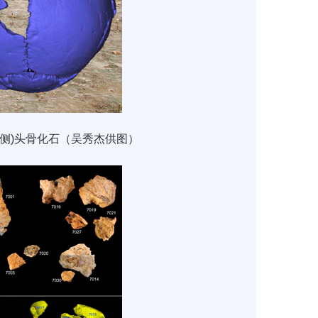
侧
)
头骨化石（吴秀杰供图）