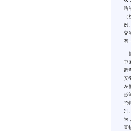
状
路
（
例
交
有
据
中
调
安
左
形
态
别
为
直