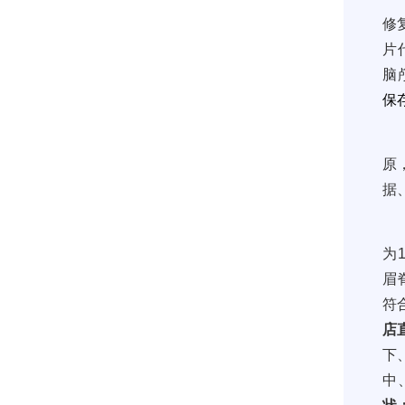
修
片
脑
保
原
据
为
1
眉
符
店
下
中