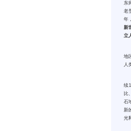
东
老
年
新
立
地
人
续
比
石
新
光