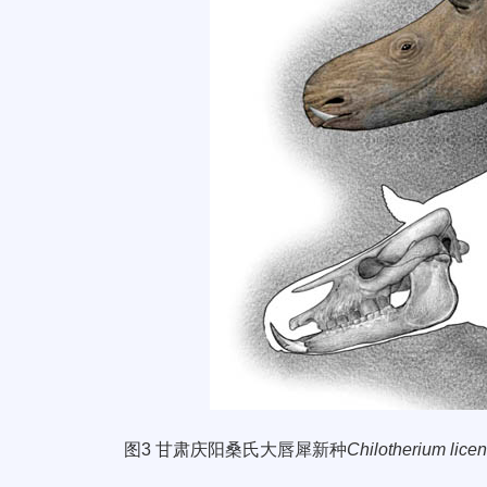
图
3
甘肃
庆阳桑氏大唇犀新种
Chilotherium licen