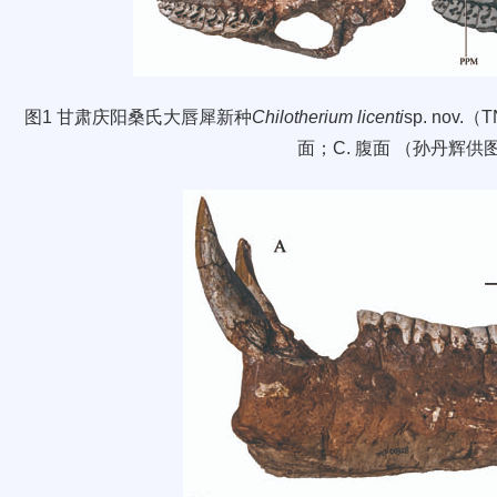
图
1
甘肃庆阳桑氏大唇犀新种
Chilotherium licenti
sp. nov.
（
T
面；
C
.
腹面
（孙丹辉供