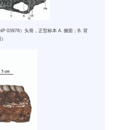
NP 03978
）头骨，正型标本
A.
侧面；
B.
背
图）