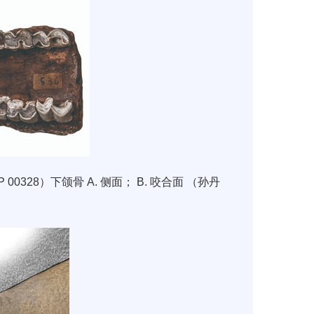
P 00328
）下颌骨
A.
侧面；
B.
咬合面
（孙丹