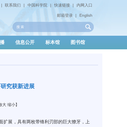
|
联系我们
|
中国科学院
|
快速链接
|
内网入口
邮箱登录
|
English
播
信息公开
标本馆
图书馆
石研究获新进展
放大
缩小
】
面扩展，具有两枚带锋利刃部的巨大獠牙，上