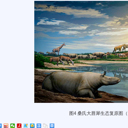
图
4
桑氏大唇犀
生态复原图
（