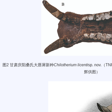
图
2
甘肃庆阳桑氏大唇犀新种
Chilotherium licenti
sp. nov.
（
TN
辉供图）