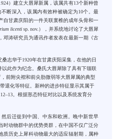
1924
）建立大唇犀新属
，该属共有
13
个新种曾
的不断深入，该属内有效种被确定为
10
个。
最
产自甘肃庆阳的一件关联寰椎的成年头骨和一
rium licenti
sp. nov
.
），并系统地讨论了大唇犀
，邓涛研究员为通讯作者发表在最新一期《
古
父桑志华于
1920
年在甘肃庆阳采集，在他的日
并以此作为纪念。桑氏大唇犀
除了具有下颌联
育，前附尖褶和前尖肋微弱等大唇犀属的典型
齿带退化等特征。新种的进步特征显示其属于
12
–
13
。根据形态特征对比以及系统发育分
，然后迁徙到中国、中东和欧洲。
晚中新世早
当时动物群中的优势类群，在中国不仅广泛分
地质历史上犀科动物最大的适应辐射期，属种