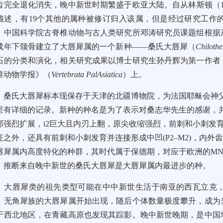
齿完全退化消失，晚中新世时期繁盛于欧亚大陆。
自从
林斯顿
（
描述，有
19
个其他的属种被修订归入该属，但是经过研究工作
，中国科学院古脊椎动物与古人类研究所邓涛研究员课题组根据
成年下颌骨建立了大唇犀属的一个新种——桑氏大唇犀（
Chilothe
石的分类和演化，相关研究成果以博士研究生孙丹辉为第一作者
椎动物学报
》（
Vertebrata PalAsiatica
）上。
桑氏大唇犀
标本现保存于天津的北疆博物院，为法国耶稣会神
里有详细的记录。新种的种名是为了表示对桑志华先生的感谢，
部强烈扩展，
i2
巨大且内刃上翻，原尖收缩强烈，前刺和小刺发
征之外，还具有前刺和小刺发育并连接形成中凹
(P2
–
M2)
，内外
唇犀属内高度特化的种群，其时代属于保德期，对应于欧洲的
MN
，推断来自晚中新世的桑氏大唇犀是大唇犀属内最进步的种。
大唇犀类的祖先类型可能在中中新世生活于南亚的西瓦立克
，无角犀族的大唇犀属开始出现，随后个体数量极度攀升，成为
于西北地区，在青藏高原也发现其踪影。晚中新世晚期，是中国