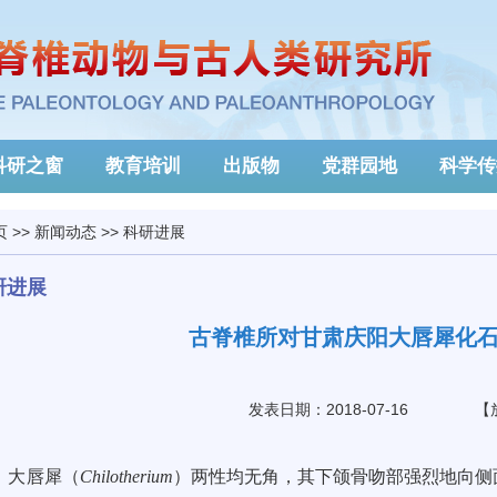
科研之窗
教育培训
出版物
党群园地
科学传
页
>>
新闻动态
>>
科研进展
研进展
古脊椎所对甘肃庆阳大唇犀化
发表日期：2018-07-16
【
大唇犀（
Chilotherium
）两性均无角，其下颌骨吻部强烈地向侧