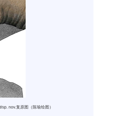
ti
sp. nov.
复原图
（陈瑜绘图）