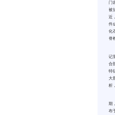
门
被
近
件
化
脊
记
合
特
大
析
期
布