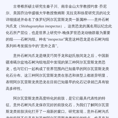
古脊椎所硕士研究生秦子川、南非金山大学教授约拿·乔尼
尔、美国乔治华盛顿大学教授詹姆斯·克拉克和徐星研究员的论文
详细描述并命名了侏罗纪阿尔瓦雷斯龙类一新属种——意外石树
沟爪龙（
Shishugounykus inexpectus
）。这类恐龙的属名用以纪念此
化石所产层位，也是世界上研究中
-
晚侏罗世恐龙动物群最为重要
的组——石树沟组。种名“
inexpectus
”寓意这种恐龙是在石树沟组
系列科考发掘当中的“意外之喜”。
意外石树沟爪龙是继灵巧简手龙和赵氏敖闰龙之后，中国新
疆准噶尔盆地石树沟组地层中发现的第三种阿尔瓦雷斯龙类恐
龙，也与它们一起构成了世界范围内已知最早的阿尔瓦雷斯龙类
化石分布。这三种阿尔瓦雷斯龙类在形态和体型上都差异明显，
表明阿尔瓦雷斯龙类恐龙在目前已知最早的化石记录就已具有较
高多样性。
阿尔瓦雷斯龙类高度特化的前肢，是它们最具代表性的特
征。意外石树沟爪龙保存完好的前肢化石，为我们了解阿尔瓦雷
斯龙类前肢演化打开了一扇新的窗口。研究发现，意外石树沟爪