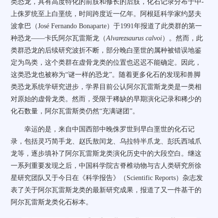
类恐龙，具有高度特化的前肢和修长的后肢，化石记录分布于中-
上侏罗统至上白垩统，时间跨度近一亿年。阿根廷科学家约瑟夫
波拿巴（
José Fernando Bonaparte
）于
1991
年报道了此类群的第一
种恐龙——卡氏阿尔瓦雷斯龙（
Alvarezsaurus calvoi
）。然而，此
类群恐龙的后续研究波折不断，部分晚白垩世的属种被错误地鉴
定为鸟类，这个类群在虚骨龙类的位置也迟迟不能确定。因此，
这类恐龙也被称为“谜一样的恐龙”。随着更多化石的发现和兽脚
类恐龙系统学研究进步，学界目前公认阿尔瓦雷斯龙类是一类相
对原始的虚骨龙类。然而，受限于稀缺的早期演化记录和稀少的
化石数量，阿尔瓦雷斯类仍然“充满谜团”。
幸运的是，来自中国西部中晚侏罗世到早白垩世的化石记
录，包括灵巧简手龙、赵氏敖闰龙、乌拉特半爪龙、彭氏西域爪
龙等，逐步填补了阿尔瓦雷斯龙类演化历史中的大段空白。继这
一系列重要发现之后，中国科学院古脊椎动物与古人类研究所徐
星研究团队又于今日在《科学报告》（
Scientific Reports
）杂志发
表了关于阿尔瓦雷斯龙类的最新研究成果，报道了又一件基干的
阿尔瓦雷斯龙类化石标本。