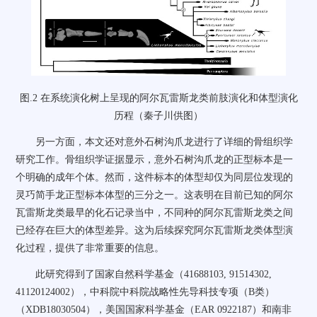
图
.2
在系统演化树上呈现的阿尔瓦雷斯龙类前肢演化和体型演化
历程（秦子川供图）
另一方面，本文还对意外石树沟爪龙进行了详细的骨组织学
研究工作。骨组织学证据显示，意外石树沟爪龙的正型标本是一
个明确的成年个体。然而，这件标本的体型却仅为同层位发现的
灵巧简手龙正型标本体型的三分之一。这表明在目前已知的阿尔
瓦雷斯龙类最早的化石记录当中，不同种的阿尔瓦雷斯龙类之间
已经存在巨大的体型差异。这为后续探究阿尔瓦雷斯龙类体型演
化过程，提供了非常重要的信息。
此研究得到了国家自然科学基金（
41688103, 91514302,
41120124002
），中科院中科院战略性先导科技专项（
B
类）
（
XDB18030504
），美国国家科学基金（
EAR 0922187
）和南非