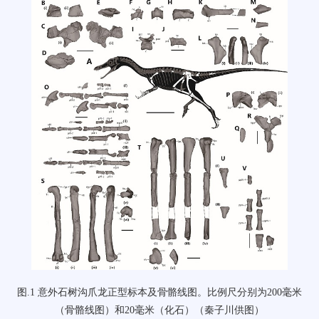
图
.1
意外石树沟爪龙正型标本及骨骼线图。比例尺分别为
200
毫米
（骨骼线图）和
20
毫米（化石）（秦子川供图）