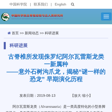
中国科学院
|
联系我们
|
English
Tog
nav
首页
>>
新闻动态
>>
科研进展
科研进展
古脊椎所发现侏罗纪阿尔瓦雷斯龙类
一新属种
——意外石树沟爪龙，揭秘“谜一样的
恐龙” 早期演化历程
发表日期：2019-08-13
【
放大
缩小
】
阿尔瓦雷斯龙类（
Alvarezsauria
）是一类高度特化的小型兽脚