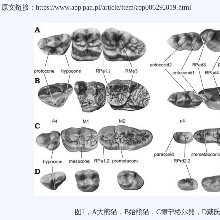
原文链接：
https://www.app.pan.pl/article/item/app006292019.html
图
1
，
A
大熊猫，
B
始熊猫，
C
德宁格尔熊，
D
戴