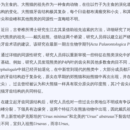
子为主食的。大熊猫的祖先作为一种食肉动物，在往以竹子为主食的演化
结构的变化。大熊猫牙齿结构极其复杂，每个臼齿都布满瘤突和小尖，和
齿尖和齿嵴和其他熊类的同源性一直晦暗不明。
近日，古脊椎所博士研究生江左其杲借助祖先追索的方法，详细研究了
现代熊类的祖先
——
戴氏祖熊。借助这两个桥梁，研究人员得以建立起严
类牙齿术语的建议。该研究在最新一期古生物学期刊
Acta Palaeontologica 
通过详细的同源性研究，研究人员得以重新审视一些特征在熊类演化中
了基础。例如，研究人员发现熊类的
P4
内叶的齿尖和其他多数食肉目不同
ephalogale
中就已经开始退化，在中新世到现代的熊类中，大部分成员都
猫的牙齿结构趋于复杂化，原尖在早期的郊熊猫和始熊猫中再次出现，并
次尖）。过去曾经被认为和大熊猫一样具有双分原尖的印度熊，其
2
个齿尖
熊猫牙齿结构的共同特征。
在建立起牙齿同源结构后，研究人员也对一些过去分类地位不明或有争
后嵴分裂，下颌具有边缘突，这两个特征只在熊族动物中出现，因此戴氏
。早上新世哈萨克斯坦的“
Ursus minimus
”和北美的“
Ursus
”
abstrusus
下裂齿
显不同，宜归入祖熊
Ursavus
，而非
Ursus
。