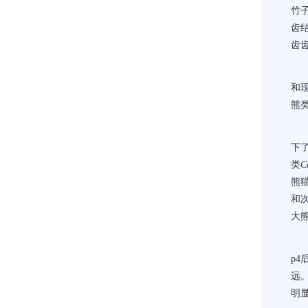
竹
齿
齿
和
熊
下
类
C
熊
和
大
p4
远
明