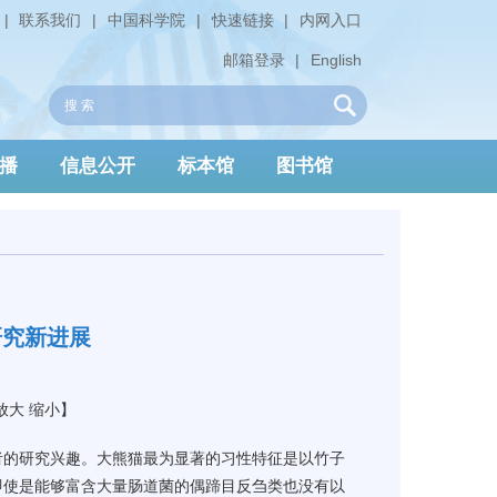
|
联系我们
|
中国科学院
|
快速链接
|
内网入口
邮箱登录
|
English
播
信息公开
标本馆
图书馆
研究新进展
放大
缩小
】
者的研究兴趣。大熊猫最为显著的习性特征是以竹子
即使是能够富含大量肠道菌的偶蹄目反刍类也没有以