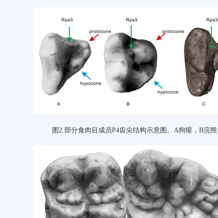
图
2.
部分食肉目成员
P4
齿尖结构示意图。
A
狗獾，
B
浣熊