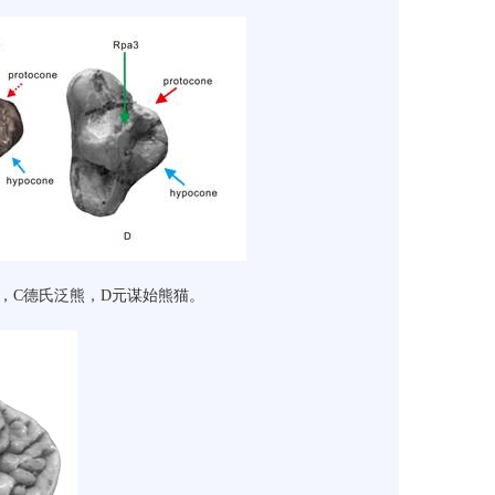
，
C
德氏泛熊，
D
元谋始熊猫。