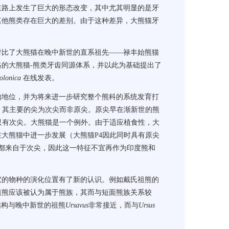
道路上发生了巨大的形态改变，其中尤其明显的是牙
其他熊类存在巨大的差别。由于这种差异，大熊猫牙
对比了大熊猫在晚中新世的直系祖先
——
禄丰始熊猫
格的大熊猫
-
熊类牙齿同源体系，并以此为基础提出了
Polonica
在线发表。
的地位，并为将来进一步研究整个熊科的系统发育打
，其主要的尖为次尖而非原尖。原尖早在渐新世的熊
只有次尖。大熊猫是一个例外。由于适应植食性，大
在大熊猫中进一步发展（大熊猫
P4
因此同时具有原尖
都来自于次尖，因此这一特征不宜再作为印度熊和
议的物种的演化位置有了新的认识。例如戴氏祖熊的
祖熊应该被认为属于熊族，其而与短面熊族关系较
结构与晚中新世的祖熊
Ursavus
非常接近，而与
Ursus