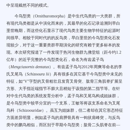
中呈现截然不同的模式。
今鸟型类（
Ornithuromorpha
）是中生代鸟类的一大类群，所
有现代鸟类都是从中演化而来的，其最早的化石记录追溯到早白
垩世晚期，而这些化石显示了现代鸟类主要生物学特征的起源时
间很早。相较于同时代的的反鸟类，早白垩世的今鸟型类化石发
现较少，对于这一重要类群早期演化的研究有赖于更多标本的发
现。本次研究报道了一件发现于热河生物群九佛堂组（距今约
1.2
亿年）的近乎完整的今鸟型类化石，命名为有齿孟子鸟
（
Mengciusornis dentatus
）。有齿孟子鸟与
2012
年周爽等命名的李
氏叉尾鸟（
Schizooura lii
）具有很多在其它基干今鸟型类中未见的
特征，如“
V”
字型的叉骨粗壮且发育叉骨突、肱骨三角肌脊扩展呈
方形、大手指近端指节不膨大且稍短于该指的第二指节等。在针
对中生代鸟类的系统发育分析中，孟子鸟和叉尾鸟构成姐妹群，
是今鸟型类中较早分宜的一个支系，王敏等将该支系命名为叉尾
鸟科（
Schizoouridae
）。虽互为姐妹群，但二者却在其它形态特征
方面差异明显，例如孟子鸟的肩胛骨具有一钩状肩峰突，与反鸟
类中的鹏鸟相似，而区别于早期今鸟型类；肱骨二头肌脊在前—