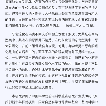
底面缺失在叉尾鸟中发育的点状窝；尺骨短于肱骨，与包括叉尾
鸟在内的中生代今鸟型类截然相反，有可能反映了不同的飞行方
式。但其中最大的区别是，孟子鸟前上颌骨在单侧发育四枚粗大
的牙齿，而最前面的一枚靠近前上颌骨的最前缘，而其它颌部骨
骼均缺失牙齿
/
牙槽。而在叉尾鸟的上、下颌都没有牙齿
/
牙槽。
牙齿退化在鸟类不同支系中独立发生了多次，尤其是在今鸟
型类中，其潜在的原因并不清楚。在此前发现的今鸟型类中，牙
齿若退化，在前上颌骨就会有表现。对此，有学者提出牙齿的退
化是由前向后发生的，而孟子鸟的发现表明这并不是唯一的模
式。一些研究提出牙齿的退化与喙的出现有关，但已有的化石表
明大量中生代鸟类支系独立演化出了喙的结构，喙的出现并不是
牙齿退化的诱因。通过对比早期鸟类的牙齿发育情况和食性差
异，也没有发现清晰的模式。而这样不规则的牙齿退化模式恰好
反映了有关牙齿和喙的发育机制具有可塑性，形成了在亲缘关系
很近的类群中呈现出的巨大差异。
本研究得到了中国科学院前沿科学重点研究计划从“
0
到
1
”原
始创新十年择优项目、国家自然科学优秀青年基金、基础科学中