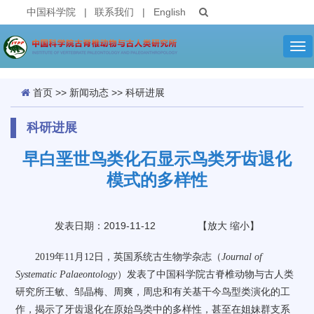
中国科学院
|
联系我们
|
English
Tog
nav
首页
>>
新闻动态
>>
科研进展
科研进展
早白垩世鸟类化石显示鸟类牙齿退化
模式的多样性
发表日期：2019-11-12
【
放大
缩小
】
2019
年
11
月
12
日，英国系统古生物学杂志（
Journal of
Systematic Palaeontology
）发表了中国科学院古脊椎动物与古人类
研究所王敏、邹晶梅、周爽，周忠和有关基干今鸟型类演化的工
作，揭示了牙齿退化在原始鸟类中的多样性，甚至在姐妹群支系