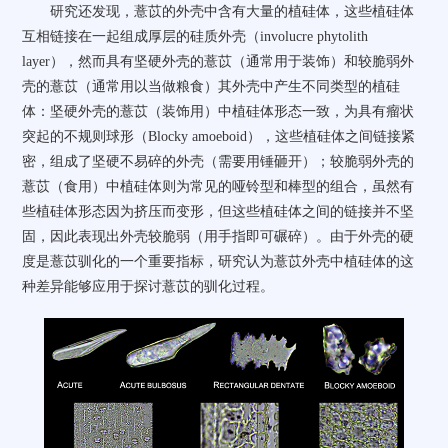
研究还发现，薏苡的外壳中含有大量的植硅体，这些植硅体
互相链接在一起组成厚层的硅质外壳（
involucre phytolith
layer
），然而具有坚硬外壳的薏苡（通常用于装饰）和较脆弱外
壳的薏苡（通常用以当做粮食）其外壳中产生不同类型的植硅
体：坚硬外壳的薏苡（装饰用）中植硅体形态一致，为具有瘤状
突起的不规则球形（
Blocky amoeboid
），这些植硅体之间链接紧
密，组成了坚硬不易碎的外壳（需要用锤砸开）；较脆弱外壳的
薏苡（食用）中植硅体则为常见的哑铃型和棒型的组合，虽然有
些植硅体形态因为挤压而变形，但这些植硅体之间的链接并不坚
固，因此表现出外壳较脆弱（用手指即可碾碎）。由于外壳的硬
度是薏苡驯化的一个重要指标，研究认为薏苡外壳中植硅体的这
种差异能够应用于探讨薏苡的驯化过程。