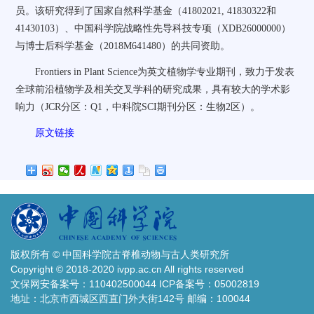
员。该研究得到了国家自然科学基金（
41802021, 41830322
和
41430103
）、中国科学院战略性先导科技专项（
XDB26000000
）
与博士后科学基金（
2018M641480
）的共同资助。
Frontiers in Plant Science
为英文植物学专业期刊，致力于发表
全球前沿植物学及相关交叉学科的研究成果，具有较大的学术影
响力（
JCR
分区：
Q1
，中科院
SCI
期刊分区：生物
2
区）。
原文链接
版权所有 © 中国科学院古脊椎动物与古人类研究所
Copyright © 2018-2020 ivpp.ac.cn All rights reserved
文保网安备案号：110402500044 ICP备案号：05002819
地址：北京市西城区西直门外大街142号 邮编：100044