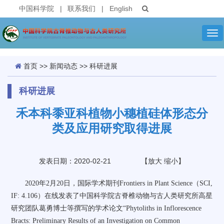
中国科学院
|
联系我们
|
English
Tog
nav
首页
>>
新闻动态
>>
科研进展
科研进展
禾本科黍亚科植物小穗植硅体形态分
类及应用研究取得进展
发表日期：2020-02-21
【
放大
缩小
】
2020
年
2
月
20
日，国际学术期刊
Frontiers in Plant Science
（
SCI,
IF: 4.106
）在线发表了中国科学院古脊椎动物与古人类研究所高星
研究团队葛勇博士等撰写的学术论文
“Phytoliths in Inflorescence
Bracts: Preliminary Results of an Investigation on Common