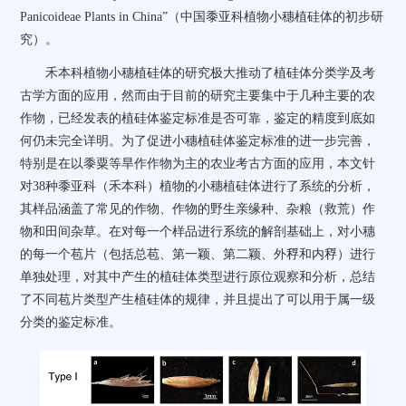
Panicoideae Plants in China”
（中国黍亚科植物小穗植硅体的初步研
究）。
禾本科植物小穗植硅体的研究极大推动了植硅体分类学及考
古学方面的应用，然而由于目前的研究主要集中于几种主要的农
作物，已经发表的植硅体鉴定标准是否可靠，鉴定的精度到底如
何仍未完全详明。为了促进小穗植硅体鉴定标准的进一步完善，
特别是在以黍粟等旱作作物为主的农业考古方面的应用，本文针
对
38
种黍亚科（禾本科）植物的小穗植硅体进行了系统的分析，
其样品涵盖了常见的作物、作物的野生亲缘种、杂粮（救荒）作
物和田间杂草。在对每一个样品进行系统的解剖基础上，对小穗
的每一个苞片（包括总苞、第一颖、第二颖、外稃和内稃）进行
单独处理，对其中产生的植硅体类型进行原位观察和分析，总结
了不同苞片类型产生植硅体的规律，并且提出了可以用于属一级
分类的鉴定标准。