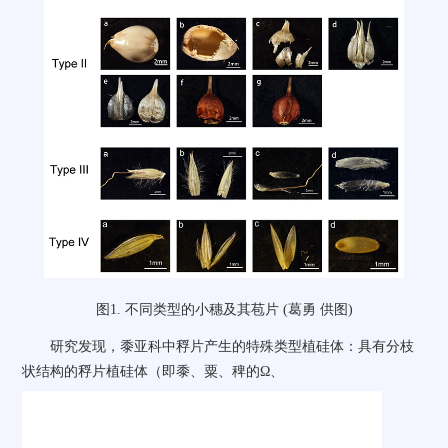
图
1.
不同类型的小穗及其苞片 (葛勇 供图)
研究发现，黍亚科中稃片产生的特殊类型植硅体：具有分枝
状结构的稃片植硅体（即黍、粟、稗的Ω、