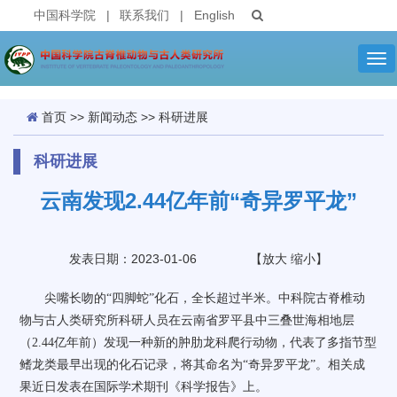
中国科学院
|
联系我们
|
English
Tog
nav
首页
>>
新闻动态
>>
科研进展
科研进展
云南发现2.44亿年前“奇异罗平龙”
发表日期：2023-01-06
【
放大
缩小
】
尖嘴长吻的“四脚蛇”化石，全长超过半米。中科院古脊椎动
物与古人类研究所科研人员在云南省罗平县中三叠世海相地层
（
2.44
亿年前）发现一种新的肿肋龙科爬行动物，代表了多指节型
鳍龙类最早出现的化石记录，将其命名为“奇异罗平龙”。相关成
果近日发表在国际学术期刊《科学报告》上。