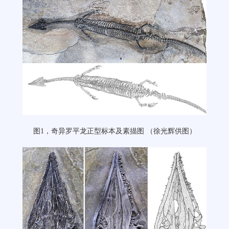
图
1
，奇异罗平龙正型标本及素描图
（徐光辉供图）