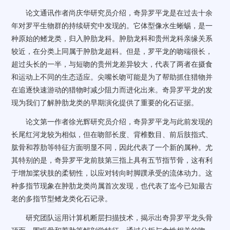
论文通讯作者尚庆华研究员介绍，奇异罗平龙是在过去十余
年对罗平生物群的持续研究中发现的。它体型像水生蜥蜴，是一
种原始的鳍龙类，归入肿肋龙科。肿肋龙科和贵州龙科亲缘关系
较近，在分类上同属于肿肋龙超科。但是，罗平龙的吻端很长，
超过头长的一半，与短吻的贵州龙差异较大，代表了两者在摄食
和运动上不同的生态适应。尖嘴长吻可能是为了帮助抓住猎物并
在追逐快速游动的猎物时减少阻力而进化出来。奇异罗平龙的发
现为我们了解肿肋龙类的早期演化提供了重要的化石证据。
论文第一作者徐光辉研究员介绍，奇异罗平龙与此前发现的
长尾红河龙较为相似，但在吻部长度、背椎数目、前后肢指式、
肱骨和荐肋等特征方面明显不同，因此代表了一个新的属种。尤
其特别的是，奇异罗平龙前肢第三指上具有五节指节骨，这有利
于增加桨状肢的柔韧性，以应对转向时脚蹼承受的流体动力。这
种多指节现象在肿肋龙类尚属首次发现，也代表了迄今已知最古
老的多指节型鳍龙类化石记录。
研究团队运用计算机断层扫描技术，揭示出奇异罗平龙头骨