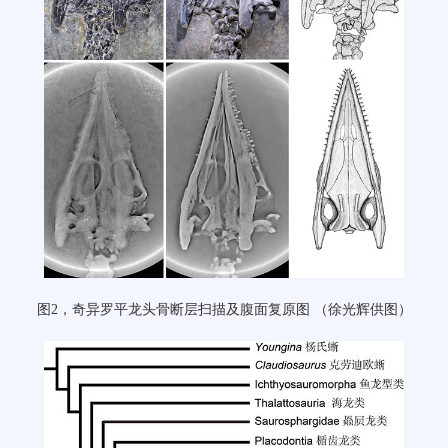
图
2
，奇异罗平龙头骨断层扫描及腹面复原图
（徐光辉供图）