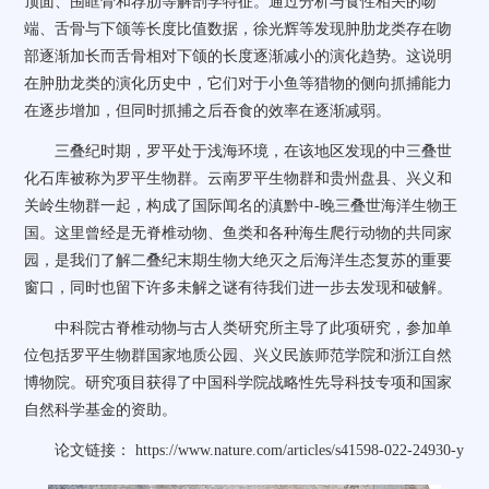
顶面、围眶骨和荐肋等解剖学特征。通过分析与食性相关的吻
端、舌骨与下颌等长度比值数据，徐光辉等发现肿肋龙类存在吻
部逐渐加长而舌骨相对下颌的长度逐渐减小的演化趋势。这说明
在肿肋龙类的演化历史中，它们对于小鱼等猎物的侧向抓捕能力
在逐步增加，但同时抓捕之后吞食的效率在逐渐减弱。
三叠纪时期，罗平处于浅海环境，在该地区发现的中三叠世
化石库被称为罗平生物群。云南罗平生物群和贵州盘县、兴义和
关岭生物群一起，构成了国际闻名的滇黔中
-
晚三叠世海洋生物王
国。这里曾经是无脊椎动物、鱼类和各种海生爬行动物的共同家
园，是我们了解二叠纪末期生物大绝灭之后海洋生态复苏的重要
窗口，同时也留下许多未解之谜有待我们进一步去发现和破解。
中科院古脊椎动物与古人类研究所主导了此项研究，参加单
位包括罗平生物群国家地质公园、兴义民族师范学院和浙江自然
博物院。研究项目获得了中国科学院战略性先导科技专项和国家
自然科学基金的资助。
论文链接：
https://www.nature.com/articles/s41598-022-24930-y