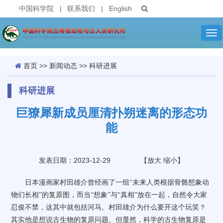
中国科学院
|
联系我们
|
English
Tog
nav
首页
>>
新闻动态
>>
科研进展
科研进展
巨獠犀新成员厘清扑朔迷离的形态功
能
发表日期：2023-12-29
【
放大
缩小
】
日本漫画家村田雄介曾经画了一组“未来人类根据骨骼想象动
物们长相”的复原图，而当“想象”与“真相”放在一起，自然令大家
忍俊不禁，这其中就包括河马。村田雄介为什么要开这个玩笑？
其实他是想说古生物的复原问题。但显然，科学的古生物复原是