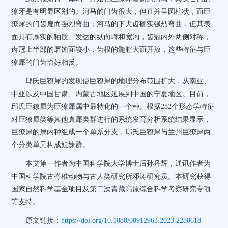
獠牙是有明显区别的。河马的门齿很大，但直并呈圆柱状，而巨
獠犀的门齿扁而强烈弯曲；河马的下犬齿确实强烈弯曲，但其表
面具有厚实的釉质、发达的纵向嵴和宽沟，齿冠内外两侧对称，
齿冠上半部的磨蚀面较小，齿根的髓腔大而开放，这些特征与巨
獠犀的门齿恰好相反。
邱氏巨獠犀的发现使巨獠犀的地理分布范围扩大，从南亚、
中亚以及中国甘肃、内蒙古地区延展到中国的宁夏地区。目前，
邱氏巨獠犀为巨獠犀属中最特化的一个种。根据282个形态学特征
对巨獠犀类等其他真犀类群进行的系统发育分析系统结果显示，
巨獠犀的属内种组成一个单系分支，邱氏巨獠犀与兰州巨獠犀两
个分类单元构成姐妹群。
本文第一作者为中国科学院大学博士后孙丹辉，通讯作者为
中国科学院古脊椎动物与古人类研究所邓涛研究员。本研究获得
国家自然科学基金项目及第二次青藏高原综合科学考察研究专项
等支持。
原文链接：
https://doi.org/10.1080/08912963.2023.2288618