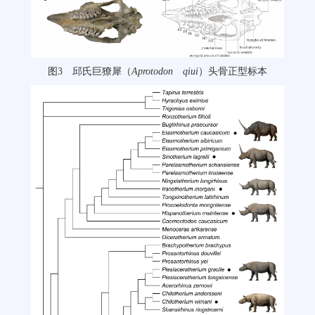
图3 邱氏巨獠犀（
Aprotodon qiui
）头骨正型标本