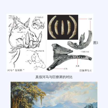
图1
真假河马与巨獠犀的对比