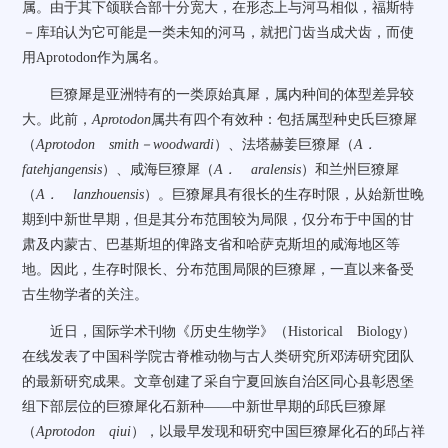
属。由于其下颌联合部十分宽大，在形态上与河马相似，福斯特
－库珀认为它可能是一类未知的河马，就把门齿当成犬齿，而使
用Aprotodon作为属名。
巨獠犀是亚洲特有的一类原始真犀，属内种间的体型差异较
大。此前，
Aprotodon
属共有四个有效种：包括属型种史氏巨獠犀
（
Aprotodon smith－woodwardi
）、法塔赫姜巨獠犀（
A．
fatehjangensis
）、咸海巨獠犀（
A． aralensis
）和兰州巨獠犀
（
A． lanzhouensis
）。巨獠犀具有很长的生存时限，从始新世晚
期到中新世早期，但是其分布范围较为局限，仅分布于中国的甘
肃及内蒙古、巴基斯坦的俾路支省和哈萨克斯坦的咸海地区等
地。因此，生存时限长、分布范围局限的巨獠犀，一直以来备受
古生物学者的关注。
近日，国际学术刊物《历史生物学》（Historical Biology）
在线发表了中国科学院古脊椎动物与古人类研究所邓涛研究团队
的最新研究成果。文章创建了采自宁夏回族自治区同心县彰恩堡
组下部层位的巨獠犀化石新种——中新世早期的邱氏巨獠犀
（
Aprotodon qiui
），以最早发现和研究中国巨獠犀化石的邱占祥