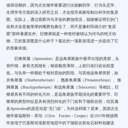
值得信赖的，因为古生物学家要进行比较解剖学、行为生态学、
生理学等方面的深入研究之后，才会指导画家绘制出科学的复原
图。实际上，通过观察河马牙齿的磨蚀情况，就能够证明它的门
齿和犬齿是被厚厚的嘴唇包裹住了，而不是像村田雄介的“复原
图”那样暴露在外。巨獠犀就是一种曾经被错认为河马的绝灭动
物，它的复原图是什么样子？最近的一项新发现进一步提供了它
的形象依据。
巨獠犀属（
Aprotodon
）是远角犀家族中最早出现的类群，头
骨纤细，鼻骨尤其细长；颊齿釉质薄弱，上前臼齿臼齿化程度
低，与头骨一样都处于相对原始的阶段。与其他远角犀类群，如
并角犀属（
Diatheratherium
）、翘鼻角犀属（
Prosantorhinus
）、矮
脚犀属（
Brachypotherium
）和远角犀属（
Teleoceras
）等相比，巨
獠犀具有不同的特化方向，是远角犀族早期演化的重要环节。巨
獠犀的典型特征是具有强烈特化的下门齿和下颌联合部，但其属
名
Aprotodon
的原意却是“无门齿”，为何这样呢？原来，英国古生
物学家福斯特－库珀（Clive Forster－Cooper）在1915年根据两
件发现于巴基斯坦渐新世地层中的下颌联合部化石材料创建该