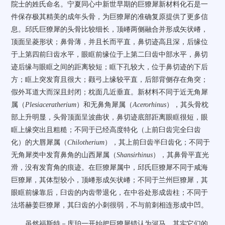
院士的姓氏命名。宁夏同心中新世早期的巨獠犀新材料化石是一
件保存极其精美的成年头骨，为巨獠犀的准确复原提供了更多信
息。邱氏巨獠犀的头骨比较细长，顶嵴两侧融合并形成矢状嵴，
顶面呈菱形状；鼻骨薄，并且长而平直，鼻切迹高且深，后缘位
于上第四前臼齿水平，眼眶前缘位于上第二臼齿中部水平，鼻切
迹后缘与眼眶之间的距离较短；眶下孔较大，位于鼻切迹的下后
方；眶上突发育且很大；颧弓上缘较平直，后部背侧存在角突；
假外耳道大而深且封闭；枕面几近垂直。新材料不同于近无角犀
属（
Plesiaceratherium
）和无鼻角犀属（
Acerorhinus
），其头骨枕
部上升明显，头骨顶面呈波曲状，鼻切迹底部距离眼眶很短，眼
眶上缘突出且粗糙；不同于已经高度特化（上前臼齿完全臼齿
化）的大唇犀属（
Chilotherium
），其上前臼齿半臼齿化；不同于
无角犀类中发育鼻角的山西犀属（
Shansirhinus
），其鼻骨平直光
滑，没有发育角的痕迹。在巨獠犀属中，邱氏巨獠犀不同于咸海
巨獠犀，其体型较小，顶嵴形成矢状嵴；不同于兰州巨獠犀，其
眼眶前缘靠后，臼齿的内齿带退化，在中谷处形成齿柱；不同于
法塔赫姜巨獠犀，其臼齿的小刺很弱，不与前刺相连形成中凹。
虽然福斯特－库珀一开始把巨獠犀错认为河马，其实它们的