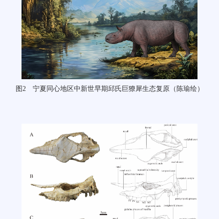
图2 宁夏同心地区中新世早期邱氏巨獠犀生态复原（陈瑜绘）