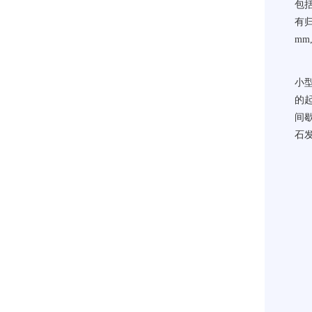
包
有归
m
小型
的
间
石