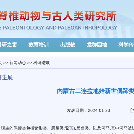
科研之窗
教育培训
出版物
党群园地
科学传
页
>>
新闻动态
>>
科研进展
研进展
内蒙古二连盆地始新世偶蹄
发表日期：2024-01-23
【
现生的偶蹄类包括猪形类、胼足类(骆驼),反刍类、以及河马,其中河马被