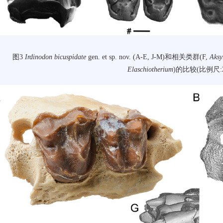
图3
Irdinodon bicuspidate
gen. et sp. nov. (A-E, J-M)和相关类群(F,
Aksy
Elaschiotherium
)的比较(比例尺:2