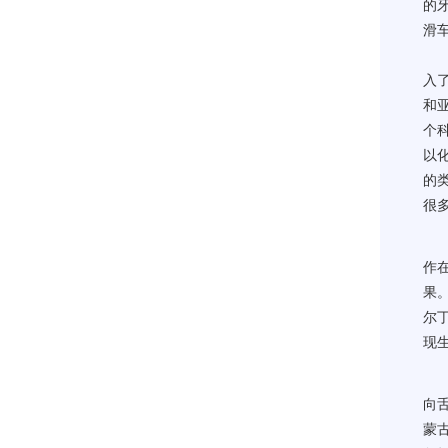
的
滑
入了
和
个
以
的
很
作在
果
尔
现
向
蒙