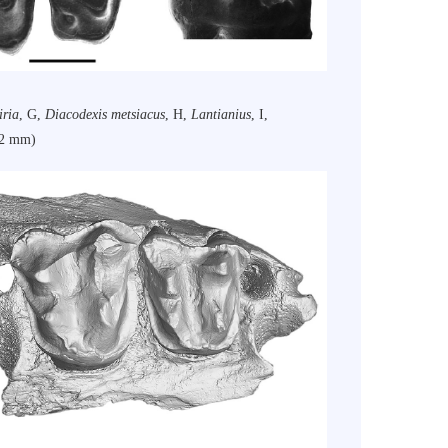
iria
, G,
Diacodexis metsiacus
, H,
Lantianius
, I,
 mm)