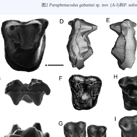
图2
Paraphenacodus gabuniai
sp. nov. (A-I)和
P. soli