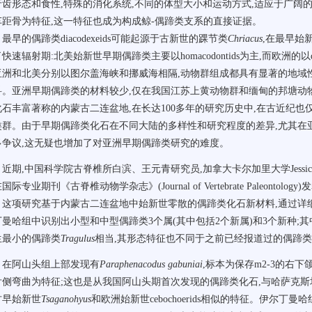
牙齿形态和食性,特殊的消化系统,不同的体型大小和运动方式,适应于广阔
车距骨为特征,这一特征也成为构成鲸-偶蹄类支系的直接证据。
最早的偶蹄类diacodexeids可能起源于古新世的踝节类
Chriacus
,在最早始
快速辐射期:北美始新世早期偶蹄类主要以homacodontids为主,而欧洲的以d
亚洲和北美分别以图尔盖海峡和挪威海相隔,动物群组成都具有显著的地域
科。亚洲早期偶蹄类的材料较少,仅在我国江苏上黄动物群和缅甸的邦塘动物
化石丰富著称的内蒙古二连盆地,在长达100多年的研究历史中,在古近纪也
类群。由于早期偶蹄类化石在不同大陆的多样性和研究程度的差异,尤其在
多争议,这无疑也增加了对亚洲早期偶蹄类研究的难度。
近期,中国科学院古脊椎所白滨、王元青研究员,加拿大卡尔加里大学Jessic
国际专业期刊《古脊椎动物学杂志》(Journal of Vertebrate Paleo
。这项研究基于内蒙古二连盆地中始新世零散的偶蹄类化石新材料,通过详
丁曼哈组中识别出小型和中型偶蹄类3个属(其中包括2个新属)和3个新种
生最小的偶蹄类
Tragulus
相当,其形态特征也不同于之前已经报道过的偶蹄
在阿山头组上部发现有
Paraphenacodus gabuniai
,标本为保存m2-3的右下颌
舌侧弯曲为特征;这也是从我国阿山头期首次发现的偶蹄类化石,与哈萨克
古早始新世
Tsaganohyus
和欧洲始新世cebochoerids相似的特征。伊尔