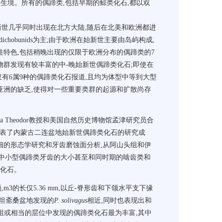
的生境。所有的偶蹄类,包括早期的鲸类化石,都以双
新世几乎同时出现在北方大陆,随后在北美和欧洲都进
ichobunids为主;由于欧洲在始新世主要由岛屿构成,
性特色,包括稍晚出现的仅限于欧洲分布的偶蹄类的7
群发现有较丰富的中-晚始新世偶蹄类化石;即使在
仅有6属9种的偶蹄类化石报道,且均为体型中等到大型
亚洲的缺乏,使得对一些重要类群的起源和扩散尚存
a Theodor教授和美国自然历史博物馆孟津研究员合
ntology)发表了内蒙古二连盆地始新世偶蹄类化石的研究成
细的形态学研究和牙齿磨蚀面分析,从阿山头组和伊
;其中小型偶蹄类牙齿的大小甚至和同时期的啮齿类和
类化石。
,m3的长仅5.36 mm,以丘-脊形齿和下颌水平支下缘
斯坦斋桑盆地发现的
P. solivagus
相近,同时也表现出和
丁曼哈组或相当的层位中发现的偶蹄类化石最为丰富,其中