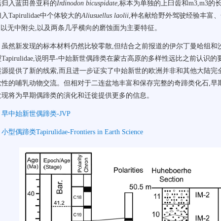
括归入蓝田兽亚科的
Irdinodon bicuspidate
,标本为单独的上臼齿和m3,m3的长
入Tapirulidae中个体较大的
Aliusuellus laolii
,种名献给野外驾驶经验丰富、化石
m,以无中附尖,以及两条几乎横向的磨蚀面为主要特征。
虽然新发现的标本材料仍然比较零散,但结合之前报道的伊尔丁曼哈组和
Tapirulidae,说明早-中始新世偶蹄类在蒙古高原的多样性远比之前认
起源提供了新的线索,而且进一步证实了中始新世的欧洲并非和其他大陆完
歇性的哺乳动物交流。但相对于二连盆地丰富和保存完整的奇蹄类化石,早
发现将为早期偶蹄类的演化和迁徙提供更多的信息。
早中始新世偶蹄类-JVP
小型偶蹄类Tapirulidae-Frontiers in Earth Science