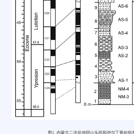
图1: 内蒙古二连盆地阿山头组和伊尔丁曼哈