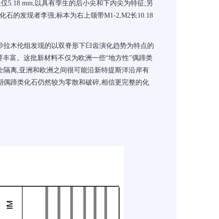
仅5.18 mm,以具有孪生的后小尖和下内尖为特征;另
的发现者李强;标本为右上颌带M1-2,M2长10.18
沙拉木伦组发现的以双脊形下臼齿演化趋势为特点的
识的要丰富。这批新材料不仅为欧洲一些“地方性”偶蹄类
全隔离,亚洲和欧洲之间很可能沿新特提斯洋沿岸有
期偶蹄类化石仍然较为零散和破碎,相信更完整的化