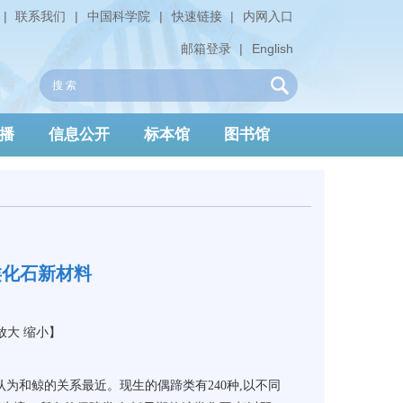
|
联系我们
|
中国科学院
|
快速链接
|
内网入口
邮箱登录
|
English
播
信息公开
标本馆
图书馆
类化石新材料
放大
缩小
】
认为和鲸的关系最近。现生的偶蹄类有240种,以不同