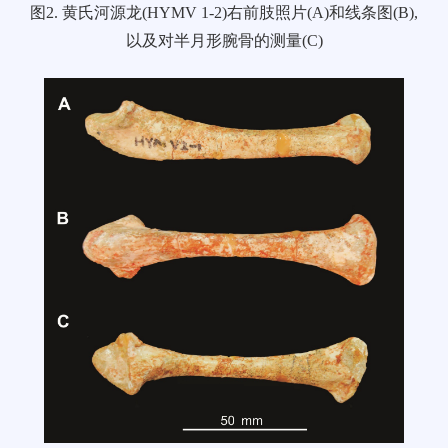
图2. 黄氏河源龙(HYMV 1-2)右前肢照片(A)和线条图(B),
以及对半月形腕骨的测量(C)