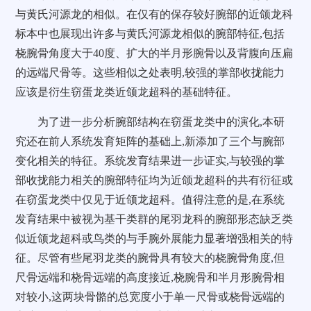
与黄氏河源龙的相似。在仅有的保存较好腕部的近颌龙科
标本中也展现出许多与黄氏河源龙相似的腕部特征,包括
桡腕骨角度大于40度、扩大的半月形腕骨以及背腹向压扁
的远端尺骨等。这些相似之处表明,较强的掌部收拢能力
应该是衍生窃蛋龙类近颌龙超科的基础特征。
为了进一步分析腕部结构在窃蛋龙类中的演化,本研
究还在前人系统发育矩阵的基础上,新添加了三个与腕部
变化相关的特征。系统发育结果进一步证实,与较强的掌
部收拢能力相关的腕部特征均为近颌龙超科的共有衍征或
在窃蛋龙类中仅见于近颌龙超科。值得注意的是,在系统
发育结果中被视为基干类群的尾羽龙科的腕部形态缺乏类
似近颌龙超科或鸟类的与手腕外展能力显著增强相关的特
征。尽管有些尾羽龙类的腕骨具有较大的桡腕骨角度,但
尺骨远端和桡骨远端的高度接近,桡腕骨和半月形腕骨相
对较小,这两块骨骼的总宽度小于单一尺骨或桡骨远端的