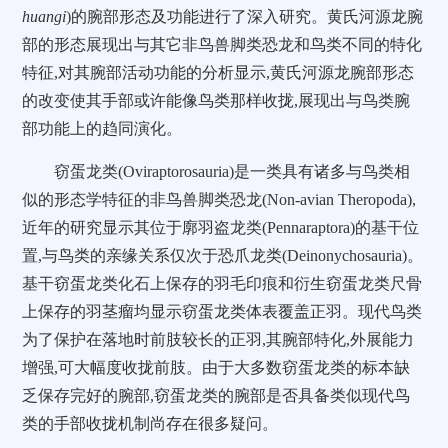
huangi
)的腕部形态及功能进行了深入研究。黄氏河源龙腕
部的形态展现出与其它非鸟兽脚类恐龙和鸟类不同的特化
特征,对其腕部活动功能的分析显示,黄氏河源龙腕部形态
的改变使其手部或许能像鸟类那样收拢,展现出与鸟类腕
部功能上的趋同演化。
窃蛋龙类(Oviraptorosauria)是一类具有诸多与鸟类相
似的形态学特征的非鸟兽脚类恐龙(Non-avian Theropoda),
近年的研究显示其位于廓羽盗龙类(Pennaraptora)的基干位
置,与鸟类的亲缘关系仅次于恐爪龙类(Deinonychosauria)。
基干窃蛋龙类化石上保存的羽毛印痕和衍生窃蛋龙类尺骨
上保存的羽茎瘤均显示窃蛋龙类体表覆盖正羽。现代鸟类
为了保护在落地时前肢较长的正羽,其腕部特化,外展能力
增强,可大幅度收拢前肢。由于大多数窃蛋龙类的标本缺
乏保存完好的腕部,窃蛋龙类的腕部是否具备类似现代鸟
类的手部收拢机制尚存在很多疑问。