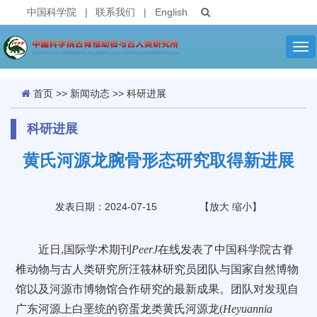
中国科学院
|
联系我们
|
English
Tog
nav
首页
>>
新闻动态
>>
科研进展
科研进展
黄氏河源龙腕骨形态研究取得新进展
发表日期：2024-07-15
【
放大
缩小
】
近日,国际学术期刊
PeerJ
在线发表了中国科学院古脊
椎动物与古人类研究所汪筱林研究员团队与国家自然博物
馆以及河源市博物馆合作研究的最新成果。团队对发现自
广东河源上白垩统的窃蛋龙类黄氏河源龙(
Heyuannia