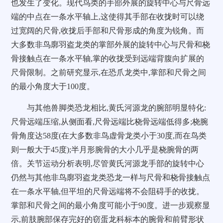
也发生了变化。现代鸟类的手部外展的旋转中心与尺骨远
端的中点在一条水平轴上,这使得其手部在收拢时可以绕
过宽阔的尺骨,收拢后手部和尺骨形成的角度为锐角。而
大多数非鸟廓羽盗龙类的掌部外展的旋转中心与尺骨和桡
骨接触点在一条水平轴,掌的收拢受到远端背腹向扩展的
尺骨限制。之前研究显示,在恐爪龙类中,掌部和尺骨之间
的最小角度大于100度。
与其他兽脚类恐龙相比,黄氏河源龙的腕部明显特化:
尺骨远端压缩,从侧面看,尺骨远端比桡骨远端低得多;桡腕
骨角度达58度(在大多数非鸟虚骨龙类小于30度,而在鸟类
则一般大于45度);半月形腕骨的大小几乎是桡腕骨的两
倍。关节运动分析表明,尽管黄氏河源龙手部的旋转中心
仍然与其他非鸟廓羽盗龙类恐龙一样与尺骨和桡骨接触点
在一条水平轴,但平坦的尺骨远端将不会阻碍手的收拢。
掌部和尺骨之间的最小角度可能小于90度。进一步观察显
示,前肢腕部保存完好的窃蛋龙科标本的腕骨和前臂形状