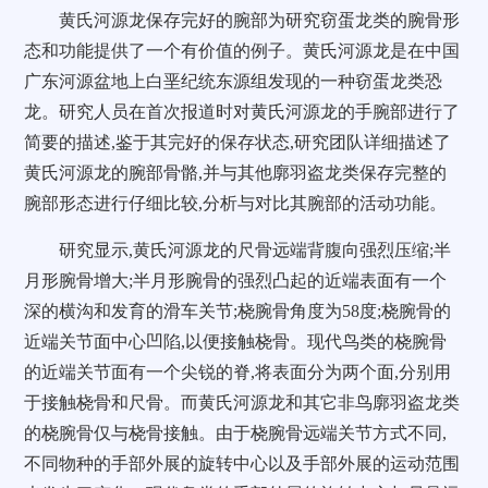
黄氏河源龙保存完好的腕部为研究窃蛋龙类的腕骨形
态和功能提供了一个有价值的例子。黄氏河源龙是在中国
广东河源盆地上白垩纪统东源组发现的一种窃蛋龙类恐
龙。研究人员在首次报道时对黄氏河源龙的手腕部进行了
简要的描述,鉴于其完好的保存状态,研究团队详细描述了
黄氏河源龙的腕部骨骼,并与其他廓羽盗龙类保存完整的
腕部形态进行仔细比较,分析与对比其腕部的活动功能。
研究显示,黄氏河源龙的尺骨远端背腹向强烈压缩;半
月形腕骨增大;半月形腕骨的强烈凸起的近端表面有一个
深的横沟和发育的滑车关节;桡腕骨角度为58度;桡腕骨的
近端关节面中心凹陷,以便接触桡骨。现代鸟类的桡腕骨
的近端关节面有一个尖锐的脊,将表面分为两个面,分别用
于接触桡骨和尺骨。而黄氏河源龙和其它非鸟廓羽盗龙类
的桡腕骨仅与桡骨接触。由于桡腕骨远端关节方式不同,
不同物种的手部外展的旋转中心以及手部外展的运动范围