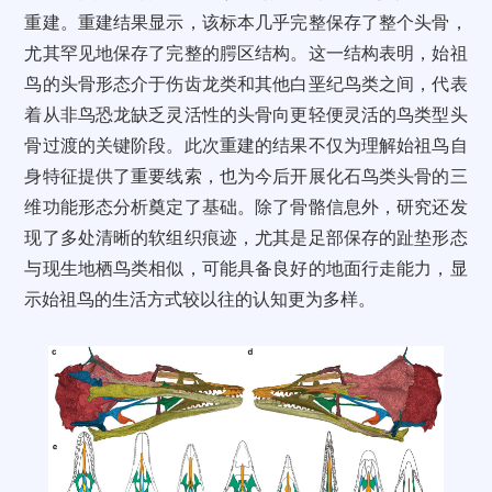
重建。重建结果显示，该标本几乎完整保存了整个头骨，
尤其罕见地保存了完整的腭区结构。这一结构表明，始祖
鸟的头骨形态介于伤齿龙类和其他白垩纪鸟类之间，代表
着从非鸟恐龙缺乏灵活性的头骨向更轻便灵活的鸟类型头
骨过渡的关键阶段。此次重建的结果不仅为理解始祖鸟自
身特征提供了重要线索，也为今后开展化石鸟类头骨的三
维功能形态分析奠定了基础。除了骨骼信息外，研究还发
现了多处清晰的软组织痕迹，尤其是足部保存的趾垫形态
与现生地栖鸟类相似，可能具备良好的地面行走能力，显
示始祖鸟的生活方式较以往的认知更为多样。