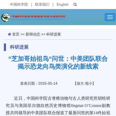
中国科学院
|
联系我们
|
English
Tog
nav
首页
>>
新闻动态
>>
科研进展
科研进展
“芝加哥始祖鸟“问世：中美团队联合
揭示恐龙向鸟类演化的新线索
发表日期：2025-05-14
【
放大
缩小
】
近日，中国科学院古脊椎动物与古人类研究所胡晗研
究员与美国菲尔德自然历史博物馆Jingmai O’Connor副教
授共同领导的中美团队联合报道了最新问世的第14件始祖