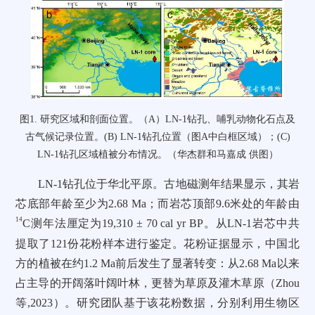
图1. 研究区域和剖面位置。（A）LN-1钻孔、哺乳动物化石点及
古气候记录位置。(B) LN-1钻孔位置（图A中白框区域）；(C)
LN-1钻孔区域植被分布情况。（华杰群和马嘉成 供图）
LN-1钻孔位于华北平原。古地磁测年结果显示，其岩
芯底部年龄至少为2.68 Ma；而岩芯顶部9.6米处的年龄由
14
C测年法厘定为19,310 ± 70 cal yr BP。从LN-1岩芯中共
提取了121份花粉样本进行鉴定。花粉证据显示，中国北
方的植被在约1.2 Ma前后发生了显著转变：从2.68 Ma以来
占主导的开阔落叶阔叶林，更替为草原及灌木草原（Zhou
等,2023）。研究团队基于该花粉数据，分别利用生物区