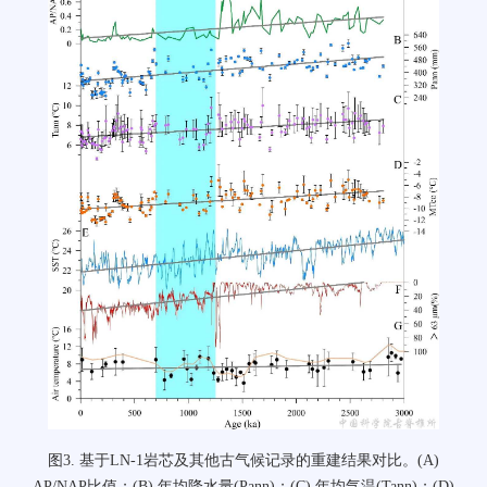
图3. 基于LN-1岩芯及其他古气候记录的重建结果对比。(A)
AP/NAP比值；(B) 年均降水量(Pann)；(C) 年均气温(Tann)；(D)