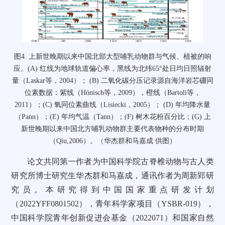
图4. 上新世晚期以来中国北部大型哺乳动物群与气候、植被的响
应。(A) 红线为地球轨道偏心率，黑线为北纬65°处日均日照辐射
量（Laskar等，2004）； (B) 二氧化碳分压记录源自海洋岩芯硼同
位素数据：紫线（Hönisch等，2009），橙线（Bartoli等，
2011）；(C) 氧同位素曲线（Lisiecki，2005）； (D) 年均降水量
（Pann）；(E) 年均气温（Tann）；(F) 树木花粉百分比；(G) 上
新世晚期以来中国北方哺乳动物群主要代表物种的分布时期
（Qiu,2006）。（华杰群和马嘉成 供图）
论文共同第一作者为中国科学院古脊椎动物与古人类
研究所博士研究生华杰群和马嘉成，通讯作者为周新郢研
究员。本研究得到中国国家重点研发计划
（2022YFF0801502），青年科学家项目（YSBR-019），
中国科学院青年创新促进会基金（2022071）和国家自然