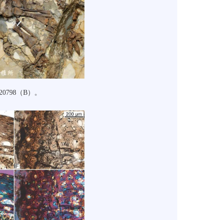
20798（B）。