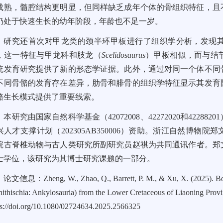
成熟，髓腔结构更明显，但同样缺乏成年个体的骨组织特征，且
仍处于快速生长的幼年阶段，年龄也不足一岁。
研究还首次对甲龙类的颈半环甲板进行了组织学分析，发现
，这一特征与甲龙科和肢龙（
Scelidosaurus
）甲板相似，而与结
统发育研究提供了新的形态学证据。此外，通过对同一个体不同
不同骨骼的发育存在差异，肋骨和腓骨的组织学特征显示其发育
骼生长模式提供了重要线索。
本研究由国家自然科学基金（42072008、42272020和422
兴人才支撑计划（202305AB350006）资助。浙江自然博
院古脊椎动物与古人类研究所副研究员赵祺为共同通讯作者。郑文杰于
士学位，该研究为其博士研究课题的一部分。
论文信息：Zheng, W., Zhao, Q., Barrett, P. M., & Xu, X. (2025). Bon
nithischia: Ankylosauria) from the Lower Cretaceous of Liaoning Provi
ps://doi.org/10.1080/02724634.2025.2566325