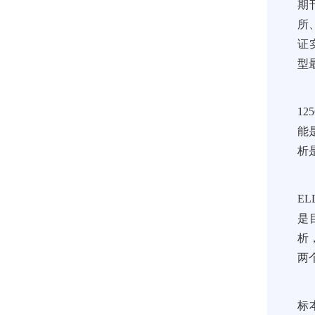
期
所
证
型
1
能
析
E
是
析，
两
标