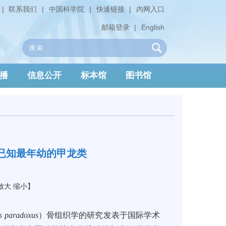
|
联系我们
|
中国科学院
|
快速链接
|
内网入口
邮箱登录
|
English
播
信息公开
标本馆
图书馆
已知最年幼的甲龙类
放大
缩小
】
s paradoxus
）骨组织学的研究发表于国际学术