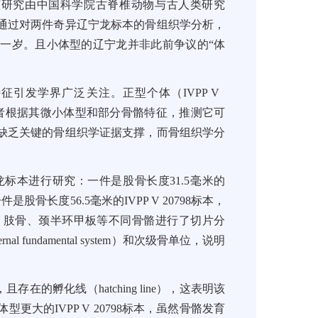
该研究由中国科学院古脊椎动物与古人类研究
通过对两件奇异辽宁龙标本的骨组织学分析，
一岁。且小体型的辽宁龙并非此前争议的“体
征引发学界广泛关注。正型个体（IVPP V
学者根据其微小体型和部分骨骼特征，推测它可
缺乏关键的骨组织学证据支撑，而骨组织学分
标本进行研究：一件是股骨长度31.5毫米的
股骨长度56.5毫米的IVPP V 20798标本，
、肢骨、颈半环甲板等不同骨骼进行了切片分
undamental system）和次级骨单位，说明
在的孵化线（hatching line），这表明该
大的IVPP V 20798标本，虽然骨骼发育