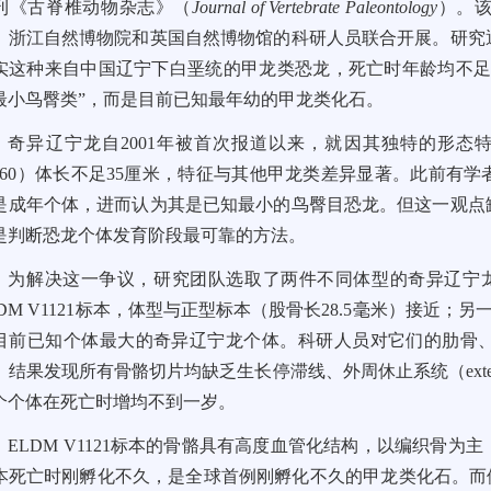
刊《古脊椎动物杂志》（
Journal of Vertebrate Paleontology
）。
、浙江自然博物院和英国自然博物馆的科研人员联合开展。研究
实这种来自中国辽宁下白垩统的甲龙类恐龙，死亡时年龄均不足
最小鸟臀类”，而是目前已知最年幼的甲龙类化石。
奇异辽宁龙自2001年被首次报道以来，就因其独特的形态特
2560）体长不足35厘米，特征与其他甲龙类差异显著。此前有
是成年个体，进而认为其是已知最小的鸟臀目恐龙。但这一观点
是判断恐龙个体发育阶段最可靠的方法。
为解决这一争议，研究团队选取了两件不同体型的奇异辽宁龙
LDM V1121标本，体型与正型标本（股骨长28.5毫米）接近；另一件是
目前已知个体最大的奇异辽宁龙个体。科研人员对它们的肋骨
结果发现所有骨骼切片均缺乏生长停滞线、外周休止系统（external f
个个体在死亡时增均不到一岁。
ELDM V1121标本的骨骼具有高度血管化结构，以编织骨为主，且存
本死亡时刚孵化不久，是全球首例刚孵化不久的甲龙类化石。而体型更