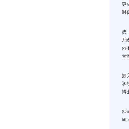
更
时
成
系
内
骨
振
学
博
(Or
htt