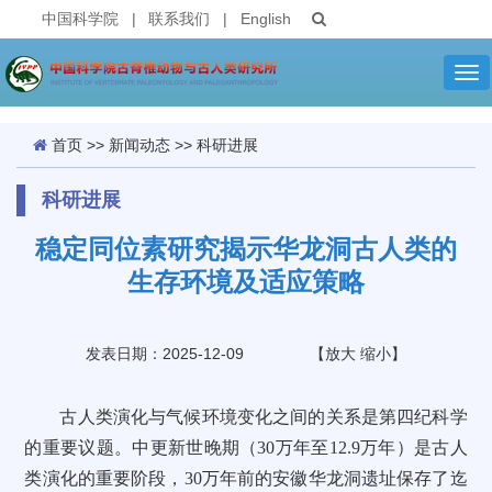
中国科学院
|
联系我们
|
English
Tog
nav
首页
>>
新闻动态
>>
科研进展
科研进展
稳定同位素研究揭示华龙洞古人类的
生存环境及适应策略
发表日期：2025-12-09
【
放大
缩小
】
古人类演化与气候环境变化之间的关系是第四纪科学
的重要议题。中更新世晚期（30万年至12.9万年）是古人
类演化的重要阶段，30万年前的安徽华龙洞遗址保存了迄