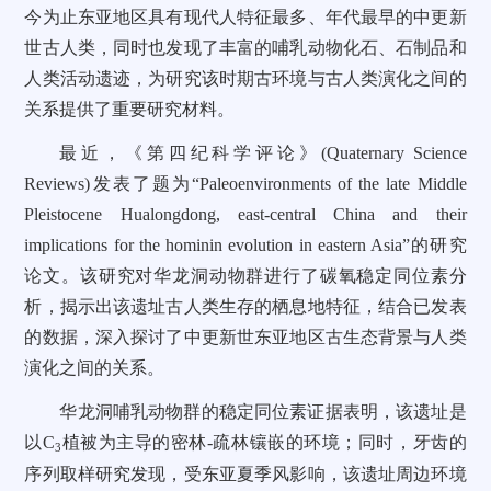
今为止东亚地区具有现代人特征最多、年代最早的中更新
世古人类，同时也发现了丰富的哺乳动物化石、石制品和
人类活动遗迹，为研究该时期古环境与古人类演化之间的
关系提供了重要研究材料。
最近，《第四纪科学评论》(Quaternary Science
Reviews)发表了题为“Paleoenvironments of the late Middle
Pleistocene Hualongdong, east-central China and their
implications for the hominin evolution in eastern Asia”的研究
论文。该研究对华龙洞动物群进行了碳氧稳定同位素分
析，揭示出该遗址古人类生存的栖息地特征，结合已发表
的数据，深入探讨了中更新世东亚地区古生态背景与人类
演化之间的关系。
华龙洞哺乳动物群的稳定同位素证据表明，该遗址是
以
C
植被为主导的密林-疏林镶嵌的环境；同时，牙齿的
3
序列取样研究发现，受东亚夏季风影响，该遗址周边环境