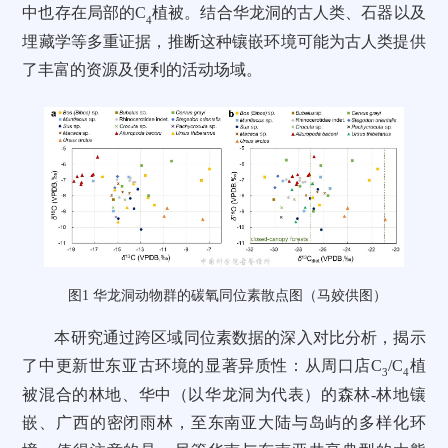
中也存在局部的
C
植被。结合华龙洞的古人类、石器以及
4
埋藏学等多重证据，推断这种镶嵌环境可能为古人类提供
了丰富的资源及便利的活动场域。
图1 华龙洞动物群的碳氧同位素散点图（马姣供图）
本研究通过跨区域同位素数据的深入对比分析，揭示
了中更新世东亚古环境的显著异质性：从周口店
C
/
C
植
3
4
被混合的林地、华中（以华龙洞为代表）的森林-林地镶
嵌、广西的密闭雨林，至东南亚大陆与岛屿的多样化环