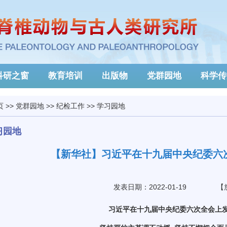
科研之窗
教育培训
出版物
党群园地
科学传
页
>>
党群园地
>>
纪检工作
>>
学习园地
习园地
【新华社】习近平在十九届中央纪委六
发表日期：2022-01-19
【
习近平在十九届中央纪委六次全会上