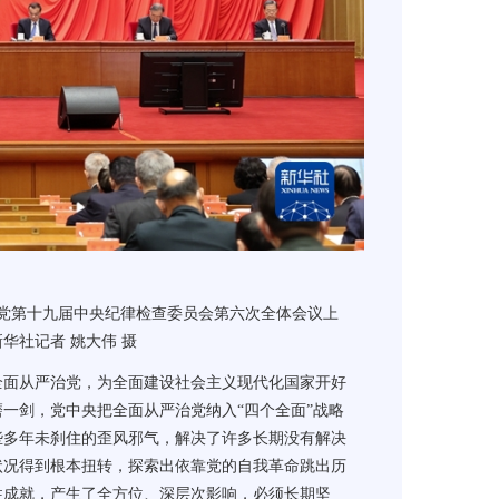
产党第十九届中央纪律检查委员会第六次全体会议上
华社记者 姚大伟 摄
全面从严治党，为全面建设社会主义现代化国家开好
一剑，党中央把全面从严治党纳入“四个全面”战略
些多年未刹住的歪风邪气，解决了许多长期没有解决
状况得到根本扭转，探索出依靠党的自我革命跳出历
性成就，产生了全方位、深层次影响，必须长期坚