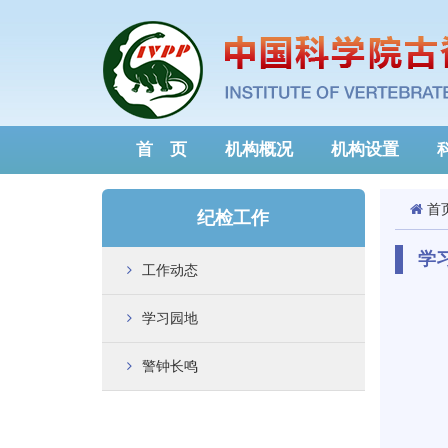
首 页
机构概况
机构设置
首
纪检工作
学
工作动态
学习园地
警钟长鸣