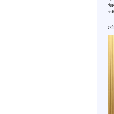
腐
革
中
际