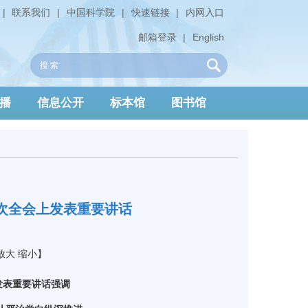
|
联系我们
|
中国科学院
|
快速链接
|
内网入口
邮箱登录
|
English
播
信息公开
标本馆
图书馆
次全会上发表重要讲话
放大
缩小
】
发表重要讲话强调