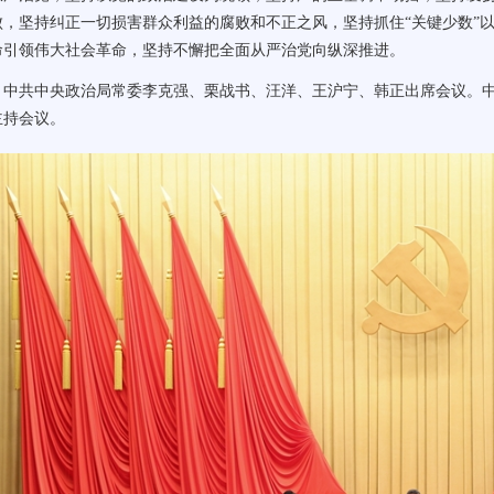
败，坚持纠正一切损害群众利益的腐败和不正之风，坚持抓住“关键少数”
命引领伟大社会革命，坚持不懈把全面从严治党向纵深推进。
共中央政治局常委李克强、栗战书、汪洋、王沪宁、韩正出席会议。中
主持会议。