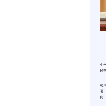
习
中
民
习
格
署
向
习