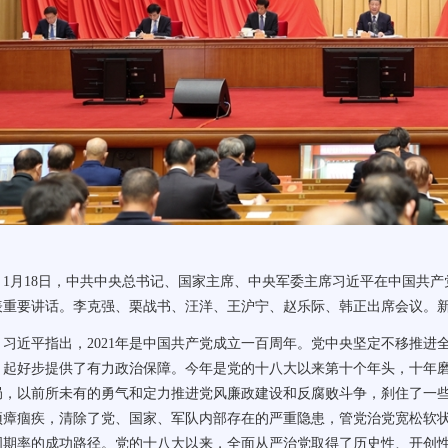
1月18日，中共中央总书记、国家主席、中央军委主席习近平在中国共
表重要讲话。李克强、栗战书、汪洋、王沪宁、赵乐际、韩正出席会议。新
近平指出，2021年是中国共产党成立一百周年。党中央坚定不移推进
、起好步提供了有力政治保障。今年是党的十八大以来第十个年头，十年磨
局，以前所未有的勇气和定力推进党风廉政建设和反腐败斗争，刹住了一
顽瘴痼疾，清除了党、国家、军队内部存在的严重隐患，管党治党宽松软
周期率的成功路径。党的十八大以来，全面从严治党取得了历史性、开创