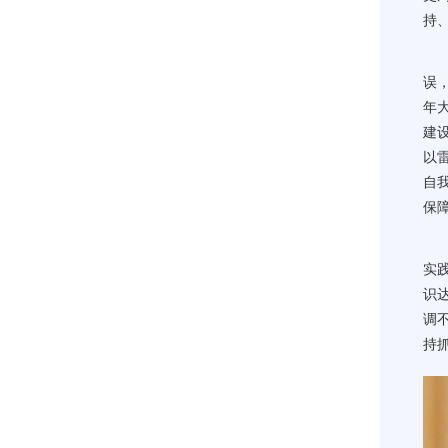
持
习
误
年
建
以
自
保
习
实
识
调
持