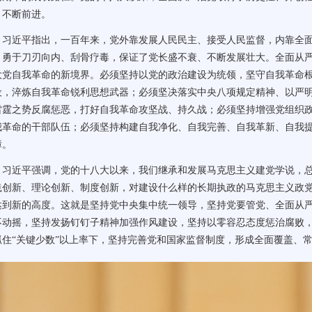
、不断前进。
近平指出，一百年来，党外靠发展人民民主、接受人民监督，内靠全面
，勇于刀刃向内、刮骨疗毒，保证了党长盛不衰、不断发展壮大。全面从
大党自我革命的新境界。必须坚持以党的政治建设为统领，坚守自我革命
设，淬炼自我革命锐利思想武器；必须坚决落实中央八项规定精神、以严
雷霆之势反腐惩恶，打好自我革命攻坚战、持久战；必须坚持增强党组织
我革命的干部队伍；必须坚持构建自我净化、自我完善、自我革新、自我
障。
近平强调，党的十八大以来，我们继承和发展马克思主义建党学说，总
践创新、理论创新、制度创新，对建设什么样的长期执政的马克思主义政
达到新的高度。这就是坚持党中央集中统一领导，坚持党要管党、全面从
不动摇，坚持发扬钉钉子精神加强作风建设，坚持以零容忍态度惩治腐败
抓住“关键少数”以上率下，坚持完善党和国家监督制度，形成全面覆盖、