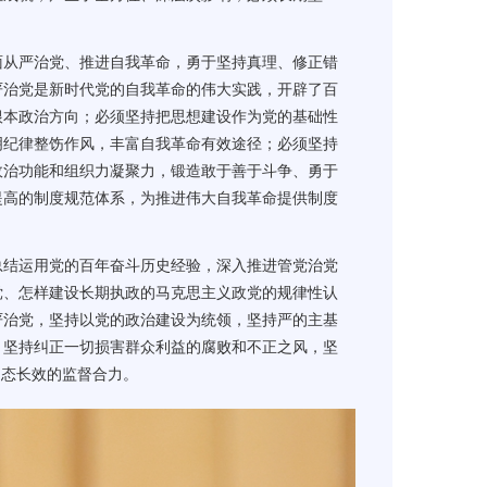
从严治党、推进自我革命，勇于坚持真理、修正错
严治党是新时代党的自我革命的伟大实践，开辟了百
根本政治方向；必须坚持把思想建设作为党的基础性
明纪律整饬作风，丰富自我革命有效途径；必须坚持
政治功能和组织力凝聚力，锻造敢于善于斗争、勇于
提高的制度规范体系，为推进伟大自我革命提供制度
结运用党的百年奋斗历史经验，深入推进管党治党
党、怎样建设长期执政的马克思主义政党的规律性认
严治党，坚持以党的政治建设为统领，坚持严的主基
，坚持纠正一切损害群众利益的腐败和不正之风，坚
常态长效的监督合力。