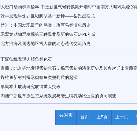
庆大垭口动物群揭秘早-中更新世气候转换期开端时中国南方大哺乳动物的
南禄丰发现早侏罗世蜥脚型类一新种——岳氏星宿龙
自然》：中国发现最早的鸟类，改写鸟类演化历史
禾翼龙动物群发现第三种翼龙及新的锆石U-Pb年龄
亚北方沿海及周边地区古人群的动态遗传交流历史
西下泥盆统发现肉鳍鱼类化石
出青藏：北京等地发现雪豹化石，揭示雪豹的演化历史及其多次迁出青藏
氏蝶柱鱼新材料揭示肉鳍鱼类整列质的起源
国早期本土玻璃研究取得重大突破
洲内陆中新世草原生态系统发展与陆生哺乳动物适应的协同演变
共34页
首页
上5页
上一页