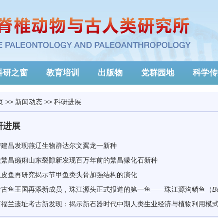
科研之窗
教育培训
出版物
党群园地
科学传
页
>>
新闻动态
>>
科研进展
研进展
宁建昌发现燕辽生物群达尔文翼龙一新种
徽繁昌癞痢山东裂隙新发现百万年前的繁昌獴化石新种
扒皮鱼再研究揭示节甲鱼类头骨加强结构的演化
靖古鱼王国再添新成员，珠江源头正式报道的第一鱼——珠江源沟鳞鱼（
B
西福兰遗址考古新发现：揭示新石器时代中期人类生业经济与植物利用模