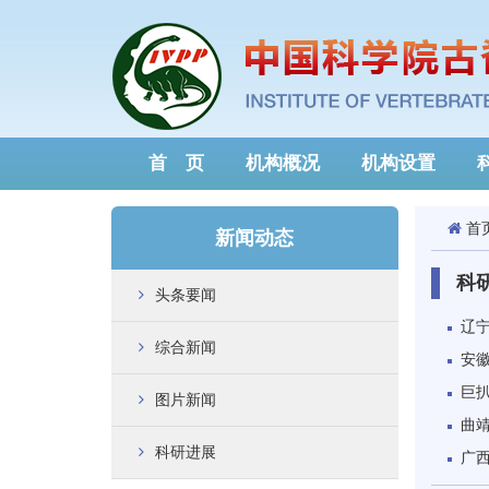
首 页
机构概况
机构设置
首
新闻动态
科
头条要闻
辽
综合新闻
安
巨
图片新闻
曲
科研进展
广