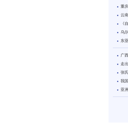
重
云
《
乌尔
东
广
走
张
我
亚