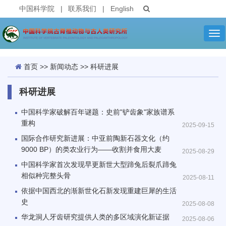
中国科学院
|
联系我们
|
English
Tog
nav
首页
>>
新闻动态
>>
科研进展
科研进展
中国科学家破解百年谜题：史前"铲齿象"家族谱系
重构
2025-09-15
国际合作研究新进展：中亚前陶新石器文化（约
9000 BP）的类农业行为——收割并食用大麦
2025-08-29
中国科学家首次发现早更新世大型蹄兔后裂爪蹄兔
相似种完整头骨
2025-08-11
依据中国西北的渐新世化石新发现重建巨犀的生活
史
2025-08-08
华龙洞人牙齿研究提供人类的多区域演化新证据
2025-08-06