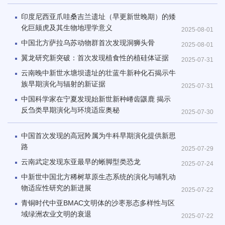
印度尼西亚爪哇桑吉兰遗址（早更新世晚期）的矮
化巨颏虎及其生物地理学意义
2025-08-01
中国北方萨拉乌苏动物群首次发现洞狮头骨
2025-08-01
翼龙研究新突破：首次发现植食性的植硅体证据
2025-07-31
云南晚中新世水塘坝遗址的壮蓝牛新种化石揭示牛
族早期演化与辐射的新证据
2025-07-31
中国科学家在宁夏发现始新世新种嵴齿鼷鹿 揭示
反刍类早期演化与环境适应奥秘
2025-07-30
中国首次发现的高冠羚属为牛科早期演化提供新思
路
2025-07-29
云南武定发现东亚最早的蜥脚型类恐龙
2025-07-24
中新世中国北方稀树草原生态系统的演化与哺乳动
物适应性研究的新进展
2025-07-22
青铜时代中亚BMAC文明体的沙枣形态多样性与区
域绿洲农业文明的衰退
2025-07-22