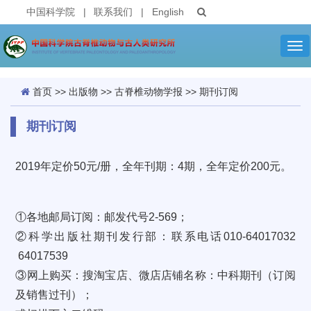
中国科学院
|
联系我们
|
English
Tog
nav
首页
>>
出版物
>>
古脊椎动物学报
>>
期刊订阅
期刊订阅
2019年定价
50
元/册，全年刊期：
4
期，全年定价
200
元。
①各地邮局订阅：邮发代号
2-569
；
②科学出版社期刊发行部：联系电话
010-64017032
64017539
③网上购买：搜淘宝店、微店店铺名称：中科期刊（订阅
及销售过刊）；