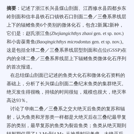
摘要
：记述了浙江长兴县煤山剖面、江西修水县四都乡东
岭剖面和信丰县铁石口镇铁石口剖面二叠／三叠系界线层
上下的辐鳍鱼类6个类别的微体化石，包含2新属2新种，
它们是：赵氏浙江鱼(
Zhejiangichthys zhaoi
gen. et sp. nov.)
和小齿葆青鱼(
Baoqingichthys microdontus
gen. et sp. nov.)。
这是包括全球二叠／三叠系界线层型剖面和点位(GSSP)在
内的全球二叠／三叠系界线层上下辐鳍鱼类微体化石序列
的首次报道。
在总结煤山剖面已记述的鱼类大化石和微体化石资料的
基础上，分析了长兴煤山剖面二叠纪末鱼类的集群绝灭。
绝灭发生得很晚，持续的时间很短，规模也很大，绝灭率
高达93％。
讨论了华南二叠／三叠系之交大绝灭后鱼类的复苏和辐
射，认为鱼类和牙形类一样都是大绝灭后在三叠纪最早复
苏的类别，最早复苏的鱼类为裂齿鱼类；鱼类从绝灭期到
辐射期仅用了1.3 Ma到4 Ma, 从地质时问考虑，大绝灭后