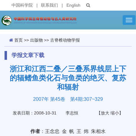
中国科学院
|
联系我们
|
English
Tog
nav
首页
>>
出版物
>>
古脊椎动物学报
学报文章下载
浙江和江西二叠／三叠系界线层上下
的辐鳍鱼类化石与鱼类的绝灭、复苏
和辐射
2007年 第45卷 第4期:307~329
发表日期：2008-10-31
李志恒
【
放大
缩小
】
作者
：王念忠 金 帆 王 炜 朱相水