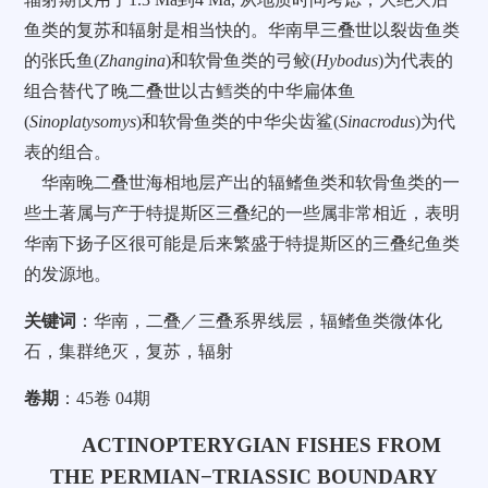
鱼类的复苏和辐射是相当快的。华南早三叠世以裂齿鱼类
的张氏鱼(
Zhangina
)和软骨鱼类的弓鲛(
Hybodus
)为代表的
组合替代了晚二叠世以古鳕类的中华扁体鱼
(
Sinoplatysomys
)和软骨鱼类的中华尖齿鲨(
Sinacrodus
)为代
表的组合。
华南晚二叠世海相地层产出的辐鳍鱼类和软骨鱼类的一
些土著属与产于特提斯区三叠纪的一些属非常相近，表明
华南下扬子区很可能是后来繁盛于特提斯区的三叠纪鱼类
的发源地。
关键词
：华南，二叠／三叠系界线层，辐鳍鱼类微体化
石，集群绝灭，复苏，辐射
卷期
：45卷 04期
ACTINOPTERYGIAN FISHES FROM
THE PERMIAN−TRIASSIC BOUNDARY