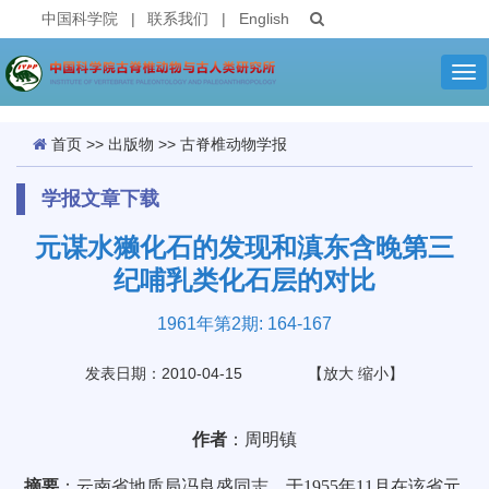
中国科学院
|
联系我们
|
English
Tog
nav
首页
>>
出版物
>>
古脊椎动物学报
学报文章下载
元谋水獭化石的发现和滇东含晚第三
纪哺乳类化石层的对比
1961年第2期: 164-167
发表日期：2010-04-15
【
放大
缩小
】
作者
：周明镇
摘要
：云南省地质局冯良盛同志，于1955年11月在该省元