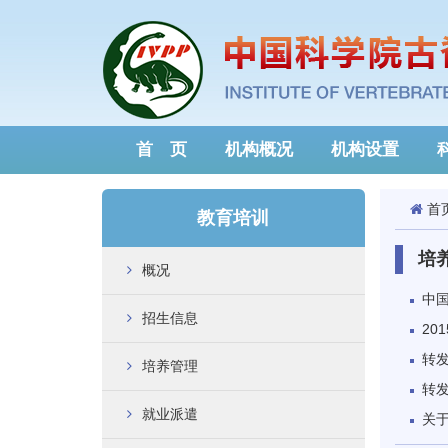
首 页
机构概况
机构设置
首
教育培训
培
概况
中
招生信息
20
转发
培养管理
转发
就业派遣
关