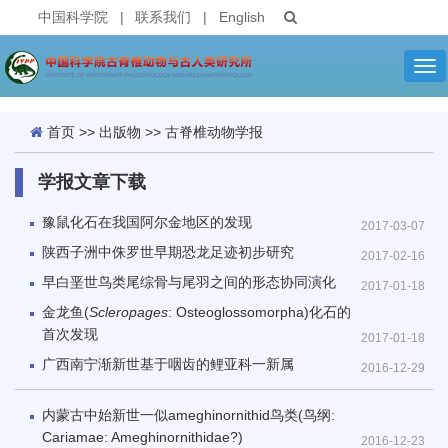
中国科学院
|
联系我们
|
English
Tog
nav
首页
>>
出版物
>>
古脊椎动物学报
学报文章下载
豫鼠化石在我国阿尔金地区的发现
2017-03-07
陕西子洲中侏罗世早期恐龙足迹初步研究
2017-02-16
早白垩世鸟类尾综骨与尾羽之间的形态协同演化
2017-01-18
金龙鱼(
Scleropages
: Osteoglossomorpha)化石的
首次发现
2017-01-18
广西南宁渐新世基于咽齿的鲤亚科一新属
2016-12-29
内蒙古中始新世一似ameghinornithid鸟类(鸟纲:
Cariamae: Ameghinornithidae?)
2016-12-23