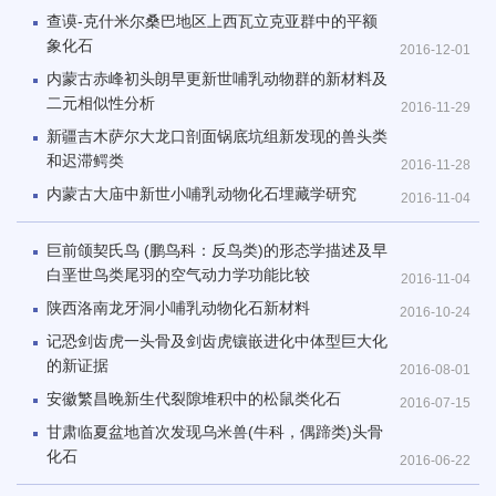
查谟-克什米尔桑巴地区上西瓦立克亚群中的平额
象化石
2016-12-01
内蒙古赤峰初头朗早更新世哺乳动物群的新材料及
二元相似性分析
2016-11-29
新疆吉木萨尔大龙口剖面锅底坑组新发现的兽头类
和迟滞鳄类
2016-11-28
内蒙古大庙中新世小哺乳动物化石埋藏学研究
2016-11-04
巨前颌契氏鸟 (鹏鸟科：反鸟类)的形态学描述及早
白垩世鸟类尾羽的空气动力学功能比较
2016-11-04
陕西洛南龙牙洞小哺乳动物化石新材料
2016-10-24
记恐剑齿虎一头骨及剑齿虎镶嵌进化中体型巨大化
的新证据
2016-08-01
安徽繁昌晚新生代裂隙堆积中的松鼠类化石
2016-07-15
甘肃临夏盆地首次发现乌米兽(牛科，偶蹄类)头骨
化石
2016-06-22